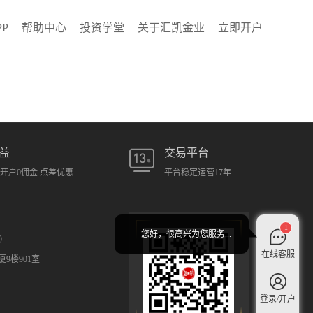
P
帮助中心
投资学堂
关于汇凯金业
立即开户
益
交易平台
元开户0佣金 点差优惠
平台稳定运营17年
1
您好，很高兴为您服务...
)
在线客服
9楼901室
登录/开户