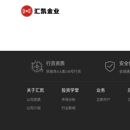
行员资质
安全
贸易场AA类148号行员
全球通
关于汇凯
投资学堂
业务
公司资质
市场分析
立即开户
公司介绍
行业新闻