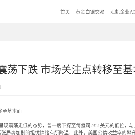
首页
黄金白银交易
汇凯金业AP
震荡下跌 市场关注点转移至基
创
移至基本面
呈现震荡走低的态势，曾一度下探至每盎司2351美元的低位，与
紧张局势加剧的担忧情绪有所降温，此外，美国公债收益率的攀