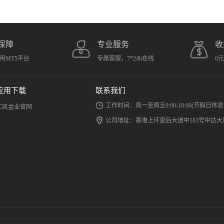
保障
专业服务
收
用MT5平台
专属客服，7*24h在线
0
应用下载
联系我们
工作时间：周一至周五9:00-18:00(节假日休息
汇凯金业官网
公司地址：香港上环皇后大道中183号中达大厦