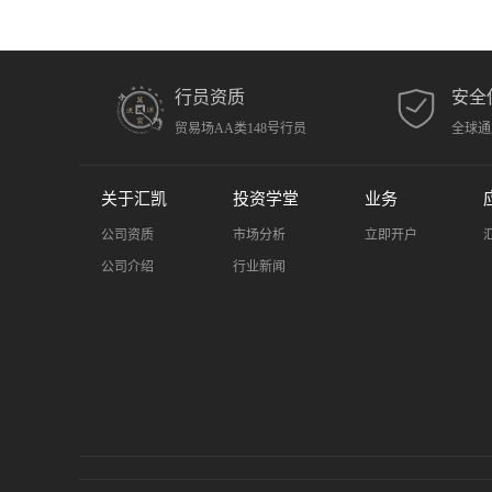
行员资质
安全
贸易场AA类148号行员
全球通
关于汇凯
投资学堂
业务
公司资质
市场分析
立即开户
公司介绍
行业新闻