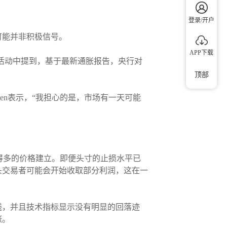
登录/开户
可能并非积极信号。
APP下载
活动中提到，基于最新通胀报告，央行对
顶部
en表示，“我担心的是，市场有一天可能
低得多的价格建立。即便头寸的止损水平已
头交易者可能会开始收取部分利润，这在一
线，并且技术指标显示没有明显的回落迹
涨。