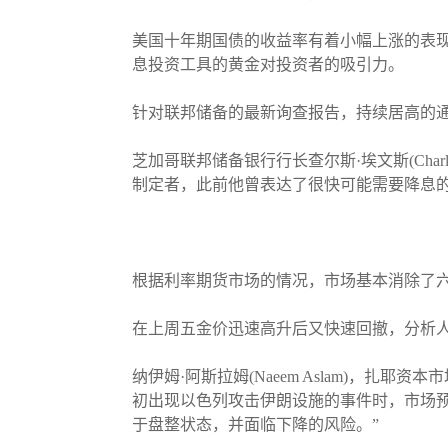
美国十年期国债的收益率有着小幅上涨的表现
息投资工具的黄金对投资者的吸引力。
针对联邦储备的最新询查报告，持续居高的
芝加哥联邦储备银行行长查尔斯·埃文斯(Cha
制定者，此前他曾表达了很快可能需要降息
根据利率期货市场的情况，市场基本消除了六
在上周五金价迅速高升后又快速回撤，分析
纳伊姆·阿斯拉姆(Naeem Aslam)，
初出现以色列攻击伊朗设施的事件时，市场
于盘整状态，并面临下降的风险。”