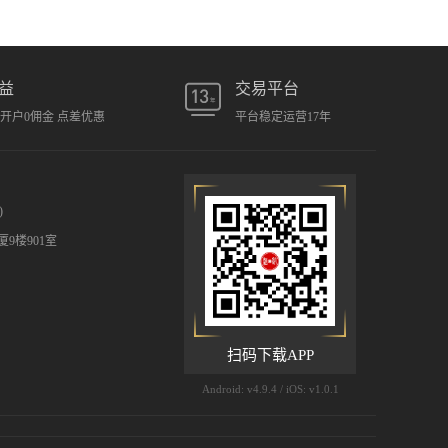
益
交易平台
元开户0佣金 点差优惠
平台稳定运营17年
)
9楼901室
扫码下载APP
Android: v4.9.4 / iOS: v1.0.1