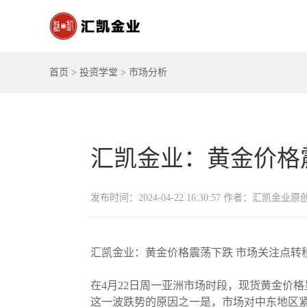
首页
>
投资学堂
>
市场分析
汇凯金业：黄金价格
发布时间：2024-04-22 16:30:57 作者：汇凯金业原
汇凯金业：黄金价格震荡下跌 市场关注点转
在4月22日周一亚洲市场时段，现货黄金价格
这一波跌势的原因之一是，市场对中东地区