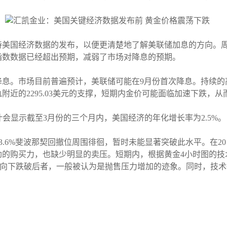
待美国经济数据的发布，以便更清楚地了解美联储加息的方向。周
价指数数据已经超出预期，减弱了市场对降息的预期。
降息。市场目前普遍预计，美联储可能在9月份首次降息。持续的
近的2295.03美元的支撑，短期内金价可能面临加速下跌，
会显示截至3月份的三个月内，美国经济的年化增长率为2.5%。
司升势的23.6%斐波那契回撤位周围徘徊，暂时未能显著突破此水平。在
劲的购买力，也缺少明显的卖压。短期内，根据黄金4小时图的技
，前者向下跌破后者，一般被认为是抛售压力增加的迹象。同时，技