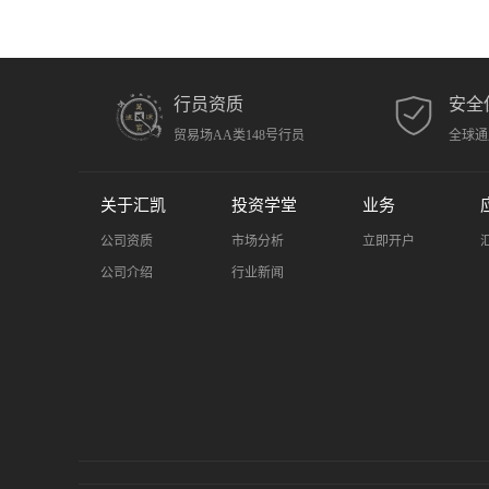
行员资质
安全
贸易场AA类148号行员
全球通
关于汇凯
投资学堂
业务
公司资质
市场分析
立即开户
公司介绍
行业新闻