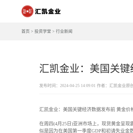
首页
>
投资学堂
>
行业新闻
汇凯金业：美国关键
发布时间：2024-04-25 14:09:01 作者：汇凯金业原
汇凯金业：美国关键经济数据发布前 黄金价
在周四(4月25日)亚洲市场上，现货黄金呈
似是因为在美国第一季度GDP和初请失业金