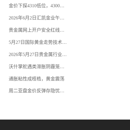
策略
金价下探4310低位，4300关
口面临考验
2026年6月2日汇凯金业午盘
策略：金银双阻力位压顶，
贵金属网上开户安全红线：
空头清算算法如何布防？
从合规审查谈地下对赌盘的
5月27日国际黄金走势技术盘
恶意洗盘陷阱
点：多空争夺关键关口，正
2026年5月27日贵金属行业新
规黄金平台全方位行情解析
闻：美联储降息预期再变，
沃什掌舵遇类滞胀阴霾笼
正规贵金属开户平台迎开户
罩，黄金困守4700静待方向
热潮
通胀粘性成桎梏，黄金震荡
周二亚盘金价反弹存隐忧，
缺乏基本面支撑难续涨