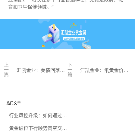
育和卫生保健领域。”
上
下
一
一
汇凯金业：美债回落为
汇凯金业：纸黄金价格
篇
篇
黄金提供支撑
走出下跌格局
热门文章
行业风控升级：如何通过正
规贵金属交易官网甄选高合
黄金破位下行顺势高空交易
规黄金开户交易平台？