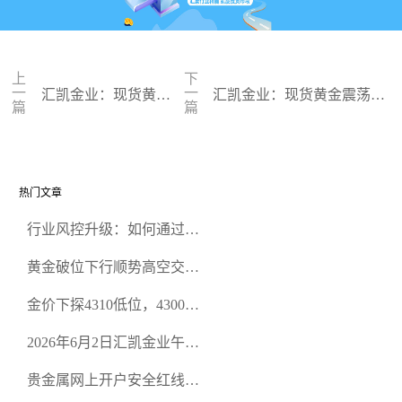
上
下
一
一
汇凯金业：现货黄金
汇凯金业：现货黄金震荡上
篇
篇
价格 今日黄金价格走
扬 美联储官员言论影响市场
势分析
情绪
热门文章
行业风控升级：如何通过正
规贵金属交易官网甄选高合
黄金破位下行顺势高空交易
规黄金开户交易平台？
策略
金价下探4310低位，4300关
口面临考验
2026年6月2日汇凯金业午盘
策略：金银双阻力位压顶，
贵金属网上开户安全红线：
空头清算算法如何布防？
从合规审查谈地下对赌盘的