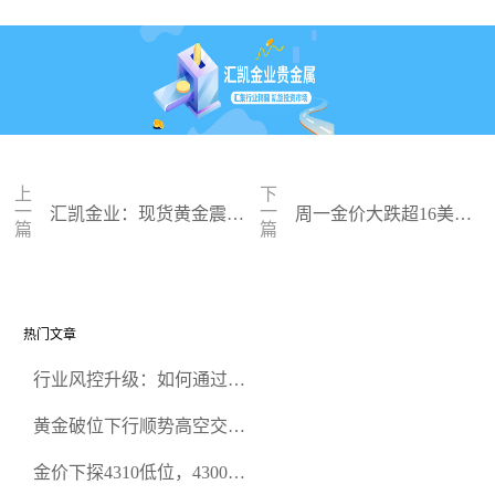
上
下
一
一
汇凯金业：现货黄金震荡
周一金价大跌超16美元
篇
篇
上扬 美联储官员言论影响
中东紧张局势或成短期
市场情绪
支撑点
热门文章
行业风控升级：如何通过正
规贵金属交易官网甄选高合
黄金破位下行顺势高空交易
规黄金开户交易平台？
策略
金价下探4310低位，4300关