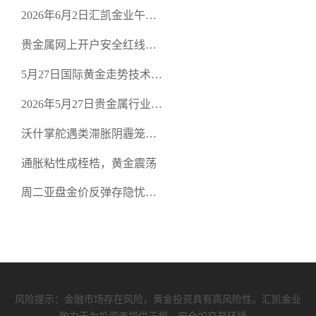
口面临考验
2026年6月2日汇凯金业午盘
策略：金银双阻力位压顶，
贵金属网上开户安全红线：
空头清算算法如何布防？
从合规审查谈地下对赌盘的
5月27日国际黄金走势技术盘
恶意洗盘陷阱
点：多空争夺关键关口，正
2026年5月27日贵金属行业新
规黄金平台全方位行情解析
闻：美联储降息预期再变，
沃什掌舵遇类滞胀阴霾笼
正规贵金属开户平台迎开户
罩，黄金困守4700静待方向
热潮
通胀粘性成桎梏，黄金震荡
周二亚盘金价反弹存隐忧，
缺乏基本面支撑难续涨
风险提示：金融市场存在风险，黄金投资具有高风险性。汇凯金业