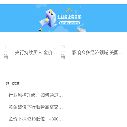
上
下
一
一
央行持续买入 金价有
影响众多经济领域 美国科
篇
篇
望推向3000大关
技股也可抗通胀
热门文章
行业风控升级：如何通过正
规贵金属交易官网甄选高合
黄金破位下行顺势高空交易
规黄金开户交易平台？
策略
金价下探4310低位，4300关
口面临考验