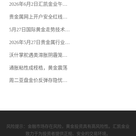
2026年6月2日汇凯金业午盘
策略：金银双阻力位压顶，
贵金属网上开户安全红线：
空头清算算法如何布防？
从合规审查谈地下对赌盘的
5月27日国际黄金走势技术盘
恶意洗盘陷阱
点：多空争夺关键关口，正
2026年5月27日贵金属行业新
规黄金平台全方位行情解析
闻：美联储降息预期再变，
沃什掌舵遇类滞胀阴霾笼
正规贵金属开户平台迎开户
罩，黄金困守4700静待方向
热潮
通胀粘性成桎梏，黄金震荡
周二亚盘金价反弹存隐忧，
缺乏基本面支撑难续涨
风险提示：金融市场存在风险，黄金投资具有高风险性。汇凯金业
致力于为投资者提供正规、安全的交易环境。