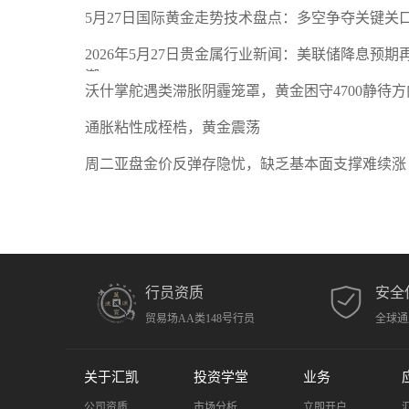
5月27日国际黄金走势技术盘点：多空争夺关键关
2026年5月27日贵金属行业新闻：美联储降息预
潮
沃什掌舵遇类滞胀阴霾笼罩，黄金困守4700静待方
通胀粘性成桎梏，黄金震荡
周二亚盘金价反弹存隐忧，缺乏基本面支撑难续涨
行员资质
安全
贸易场AA类148号行员
全球通
关于汇凯
投资学堂
业务
公司资质
市场分析
立即开户