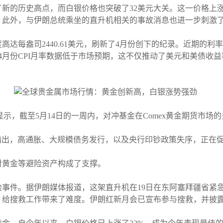
新的历史高点，而白银价格也突破了32美元大关。这一价格上
。此外，与伊朗总统乘坐的直升机相关的事故消息也进一步刺激
达每盎司2440.61美元，刷新了4月份创下的纪录。近期的
4月份CPI月率数据低于市场预期，这不仅推动了美元和美债收
据显示，截至5月14日的一周内，对冲基金在Comex黄金期货市
ean Lusk指出，高通胀、大规模债务发行，以及央行印钞政策失序
对黄金等避险资产构成了支撑。
事件。据伊朗媒体报道，这架直升机在19日在东阿塞拜疆省紧
，给搜救工作带来了难度。伊朗红新月会已宣布参与搜救，并披