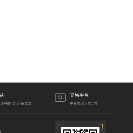
益
交易平台
元开户0佣金 点差优惠
平台稳定运营17年
)