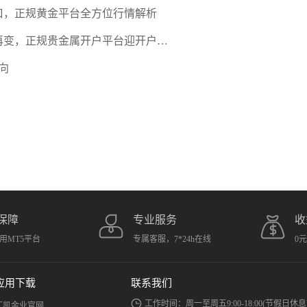
口，正规黄金平台全方位行情解析
期再变，正规贵金属开户平台迎开户热
向
保障
专业服务
收
用MT5平台
专属客服，7*24h在线
0
应用下载
联系我们
工作时间：周一至周五9:00-18:00(节假日休息
汇凯金业官网