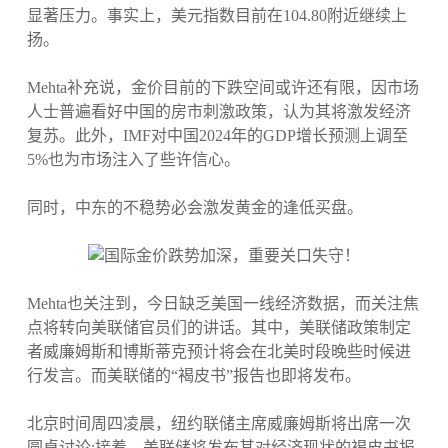
显著压力。事实上，美元指数目前在104.80附近继续上
扬。
Mehta补充说，金价目前的下跌空间或许还有限，因市场
人士普遍看好中国的房市刺激政策，认为其将激发经济
复苏。此外，IMF对中国2024年的GDP增长预测上调至
5%也为市场注入了些许信心。
同时，中东的不稳势必会激发黄金的逢低买盘。
Mehta也关注到，今日缺乏美国一线经济数据，而关注焦
点将转向美联储官员们的讲话。其中，美联储政策制定
者威廉姆斯和博斯蒂克预计将会在北美时段晚些时候进
行发言。而美联储的“褐皮书”报告也即将发布。
北京时间周四凌晨，纽约联储主席威廉姆斯将出席一次
圆桌讨论;接着，美联储将发布其对经济现状的褐皮书报