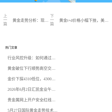
上
下
一
一
黄金走势分析：现货
黄金t+d价格小幅下挫，美联
篇
篇
黄金短线展开反弹
储主席暗示可能再加息
热门文章
行业风控升级：如何通过正
规贵金属交易官网甄选高合
黄金破位下行顺势高空交易
规黄金开户交易平台？
策略
金价下探4310低位，4300关
口面临考验
2026年6月2日汇凯金业午盘
策略：金银双阻力位压顶，
贵金属网上开户安全红线：
空头清算算法如何布防？
从合规审查谈地下对赌盘的
5月27日国际黄金走势技术盘
恶意洗盘陷阱