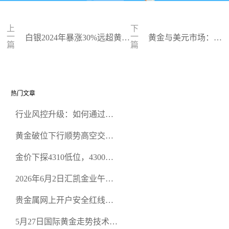
上
下
一
一
白银2024年暴涨30%远超黄
黄金与美元市场：一
篇
篇
金!德银直言白银价格被高估
场捉摸不定的博弈
热门文章
行业风控升级：如何通过正
规贵金属交易官网甄选高合
黄金破位下行顺势高空交易
规黄金开户交易平台？
策略
金价下探4310低位，4300关
口面临考验
2026年6月2日汇凯金业午盘
策略：金银双阻力位压顶，
贵金属网上开户安全红线：
空头清算算法如何布防？
从合规审查谈地下对赌盘的
5月27日国际黄金走势技术盘
恶意洗盘陷阱