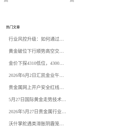
金市场未来发展前景
金市场有何影响
热门文章
行业风控升级：如何通过正
规贵金属交易官网甄选高合
黄金破位下行顺势高空交易
规黄金开户交易平台？
策略
金价下探4310低位，4300关
口面临考验
2026年6月2日汇凯金业午盘
策略：金银双阻力位压顶，
贵金属网上开户安全红线：
空头清算算法如何布防？
从合规审查谈地下对赌盘的
5月27日国际黄金走势技术盘
恶意洗盘陷阱
点：多空争夺关键关口，正
2026年5月27日贵金属行业新
规黄金平台全方位行情解析
闻：美联储降息预期再变，
沃什掌舵遇类滞胀阴霾笼
正规贵金属开户平台迎开户