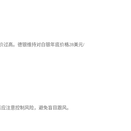
过高。德银维持对白银年底价格28美元/
。
者应注意控制风险，避免盲目跟风。