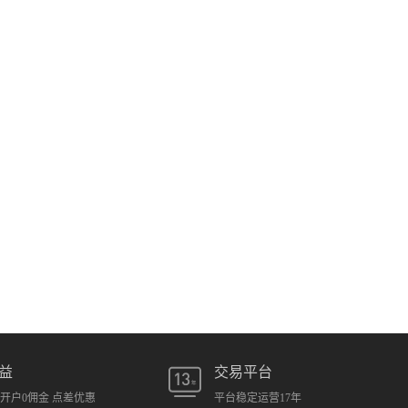
益
交易平台
元开户0佣金 点差优惠
平台稳定运营17年