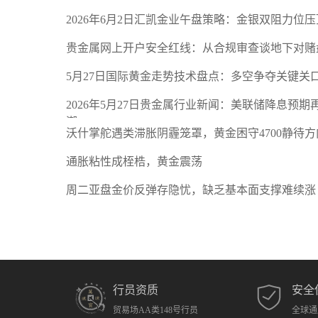
2026年6月2日汇凯金业午盘策略：金银双阻力位
贵金属网上开户安全红线：从合规审查谈地下对赌
5月27日国际黄金走势技术盘点：多空争夺关键关
2026年5月27日贵金属行业新闻：美联储降息预
潮
沃什掌舵遇类滞胀阴霾笼罩，黄金困守4700静待方
通胀粘性成桎梏，黄金震荡
周二亚盘金价反弹存隐忧，缺乏基本面支撑难续涨
行员资质
安全
贸易场AA类148号行员
全球通