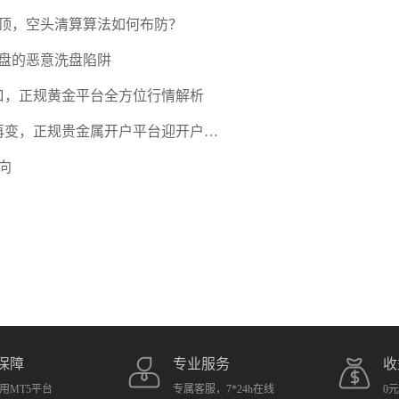
压顶，空头清算算法如何布防？
盘的恶意洗盘陷阱
口，正规黄金平台全方位行情解析
期再变，正规贵金属开户平台迎开户热
向
保障
专业服务
收
用MT5平台
专属客服，7*24h在线
0