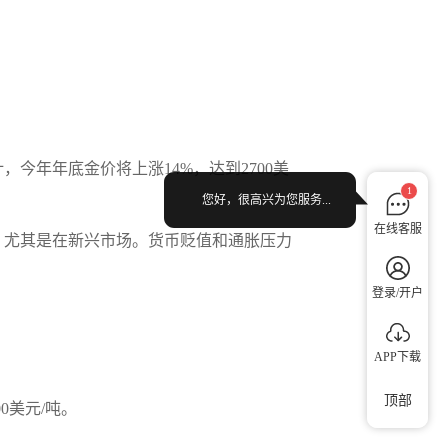
今年年底金价将上涨14%，达到2700美
1
您好，很高兴为您服务...
在线客服
，尤其是在新兴市场。货币贬值和通胀压力
登录/开户
APP下载
顶部
0美元/吨。