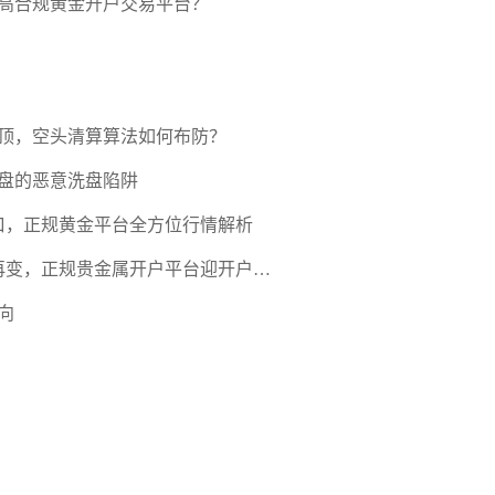
高合规黄金开户交易平台？
压顶，空头清算算法如何布防？
盘的恶意洗盘陷阱
口，正规黄金平台全方位行情解析
期再变，正规贵金属开户平台迎开户热
向