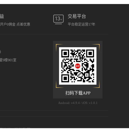
益
交易平台
元开户0佣金 点差优惠
平台稳定运营17年
)
9楼901室
扫码下载APP
Android: v4.9.4 / iOS: v1.0.1