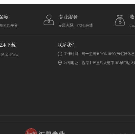
保障
专业服务
收
用MT5平台
专属客服，7*24h在线
0
应用下载
联系我们
工作时间：周一至周五9:00-18:00(节假日休息
汇凯金业官网
公司地址：香港上环皇后大道中183号中达大厦