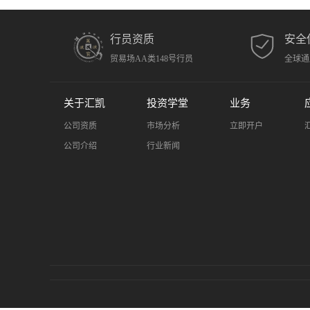
行员资质
安全
贸易场AA类148号行员
全球通
关于汇凯
投资学堂
业务
公司资质
市场分析
立即开户
公司介绍
行业新闻