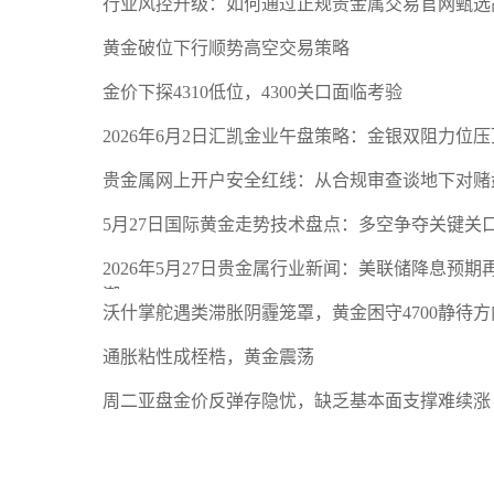
行业风控升级：如何通过正规贵金属交易官网甄选
黄金破位下行顺势高空交易策略
金价下探4310低位，4300关口面临考验
2026年6月2日汇凯金业午盘策略：金银双阻力位
贵金属网上开户安全红线：从合规审查谈地下对赌
5月27日国际黄金走势技术盘点：多空争夺关键关
2026年5月27日贵金属行业新闻：美联储降息预
潮
沃什掌舵遇类滞胀阴霾笼罩，黄金困守4700静待方
通胀粘性成桎梏，黄金震荡
周二亚盘金价反弹存隐忧，缺乏基本面支撑难续涨