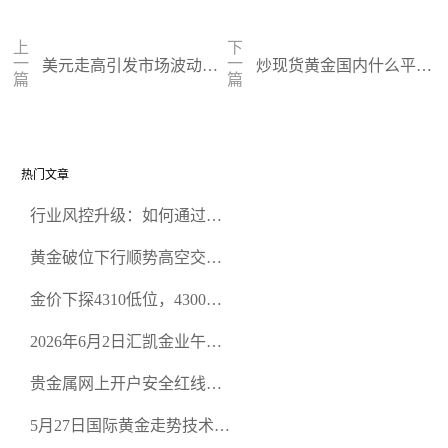
上
下
一
一
美元走高引发市场波动，
炒现货黄金国内什么平台
篇
篇
黄金与油价双双承压：关
正规（国内五大正规现货
注周四关键经济数据
黄金交易平台）
热门文章
行业风控升级：如何通过正
规贵金属交易官网甄选高合
黄金破位下行顺势高空交易
规黄金开户交易平台？
策略
金价下探4310低位，4300关
口面临考验
2026年6月2日汇凯金业午盘
策略：金银双阻力位压顶，
贵金属网上开户安全红线：
空头清算算法如何布防？
从合规审查谈地下对赌盘的
5月27日国际黄金走势技术盘
恶意洗盘陷阱