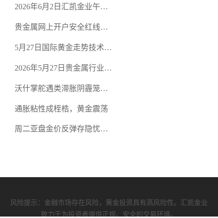
2026年6月2日汇凯金业午盘
策略：金银双阻力位压顶，
贵金属网上开户安全红线：
空头清算算法如何布防？
从合规审查谈地下对赌盘的
5月27日国际黄金走势技术盘
恶意洗盘陷阱
点：多空争夺关键关口，正
2026年5月27日贵金属行业新
规黄金平台全方位行情解析
闻：美联储降息预期再变，
沃什掌舵遇类滞胀阴霾笼
正规贵金属开户平台迎开户
罩，黄金困守4700静待方向
热潮
通胀粘性成桎梏，黄金震荡
周二亚盘金价反弹存隐忧，
缺乏基本面支撑难续涨
风险提示：金融市场存在风险，黄金投资具有高风险性。汇凯金业
致力于为投资者提供正规、安全的交易环境。