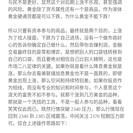
与民不是更好，显然这个对后期上涨不乐观，甚至强调
的风险。黄金除了货币属性还有一个是商品，作为液体
黄金硬通货都是可以下跌，为什么黄金不能下跌?
所以只要有资本参与的商品，最终就是两个目的，上涨
为了找人接盘，下跌为了自己进场，没有一个做市商好
心的告诉你确定自己做什么，然后带你去赚利润，金融
交易最终目的是零和博弈，是想把别人的口袋钱转移到
自己的口袋，而且要绝对相信自己比别人精明，这也是
市场二八定律的关键。如果你就是看什么降息黄金就是
涨，那么你去看美联储加息黄金也不是一直跌的，即使
黄金出现上涨，那么空间和持续特别差。如果你投资作
为短线，而没有专业的知识和时间参与，个人意思这个
泼天的富贵不如不参与。就那个涨到几万美金的品种，
那就是一个洗钱的工具，不是一般人参与的品种，看看
笑笑仅此而已。既然行情突破 2340 压力，那么行情现在
回到 2340 到 2385 区域震荡，中间关注 2370 短期压力即
可。综合上述操作思路如下：