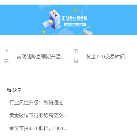
上
下
一
一
美联储降息预期升温，金
黄金T+D交易时间、
篇
篇
价触及三周高点
交易规则详解
热门文章
行业风控升级：如何通过正
规贵金属交易官网甄选高合
黄金破位下行顺势高空交易
规黄金开户交易平台？
策略
金价下探4310低位，4300关
口面临考验