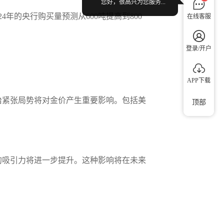
您好，很高兴为您服务...
24年的央行购买量预测从600吨提高到800
在线客服
登录/开户
APP下载
治紧张局势将对金价产生重要影响。包括美
顶部
的吸引力将进一步提升。这种影响将在未来