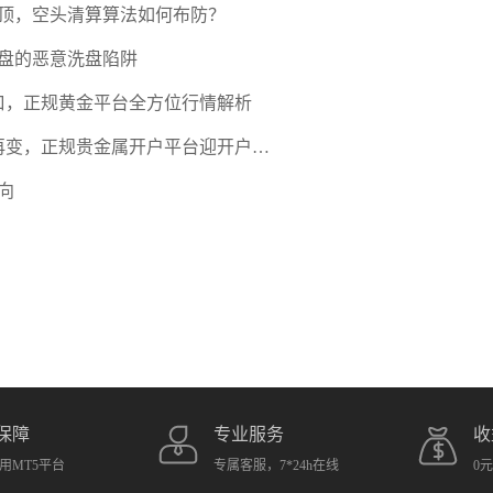
压顶，空头清算算法如何布防？
盘的恶意洗盘陷阱
口，正规黄金平台全方位行情解析
期再变，正规贵金属开户平台迎开户热
向
保障
专业服务
收
用MT5平台
专属客服，7*24h在线
0