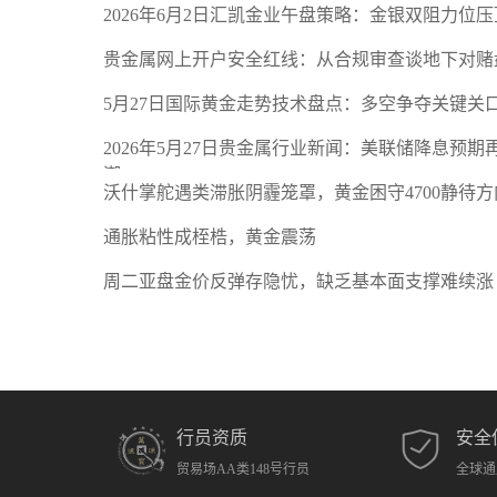
2026年6月2日汇凯金业午盘策略：金银双阻力位
贵金属网上开户安全红线：从合规审查谈地下对赌
5月27日国际黄金走势技术盘点：多空争夺关键关
2026年5月27日贵金属行业新闻：美联储降息预
潮
沃什掌舵遇类滞胀阴霾笼罩，黄金困守4700静待方
通胀粘性成桎梏，黄金震荡
周二亚盘金价反弹存隐忧，缺乏基本面支撑难续涨
行员资质
安全
贸易场AA类148号行员
全球通