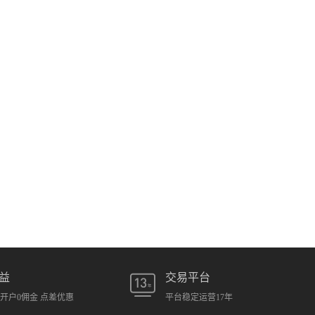
益
交易平台
元开户0佣金 点差优惠
平台稳定运营17年