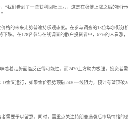
Wyckoff 表示，“我们看到了一些获利回吐压力，这是在稳健上涨之后的
”
格的未来走势普遍持乐观态度。在参与调查的13位华尔街分析师中
将下跌。在178名参与在线调查的散户投资者中，67%的人看涨，
味着着走势面临反正得可能性。而2430上方助力极强，投资者
D金叉运行，如果金价强势顶破2430一线阻力，预计有望顶破2
资者需要予以留意。同时，需重点关注特朗普遇袭后市场情绪的