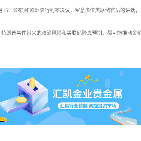
7月16日公布)和欧洲央行利率决议，留意多位美联储官员的讲话
。特朗普事件带来的政治风险和美联储降息预期，都可能推动金