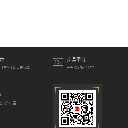
益
交易平台
元开户0佣金 点差优惠
平台稳定运营17年
)
9楼901室