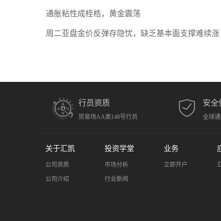
通胀粘性成桎梏，黄金震荡
周二亚盘金价反弹存隐忧，缺乏基本面支撑难续涨
行员资质
安全
贸易场AA类148号行员
全球通
关于汇凯
投资学堂
业务
公司资质
市场分析
立即开户
公司介绍
行业新闻