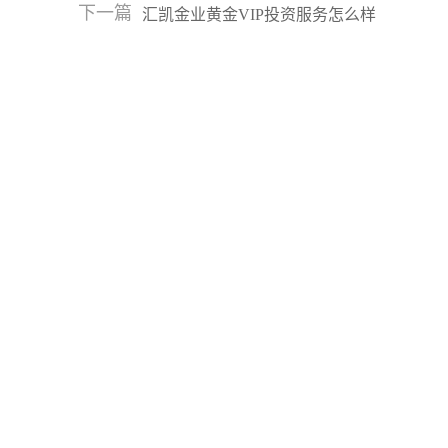
下一篇
汇凯金业黄金VIP投资服务怎么样