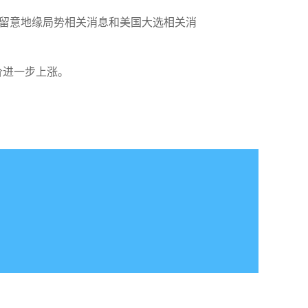
，留意地缘局势相关消息和美国大选相关消
价进一步上涨。