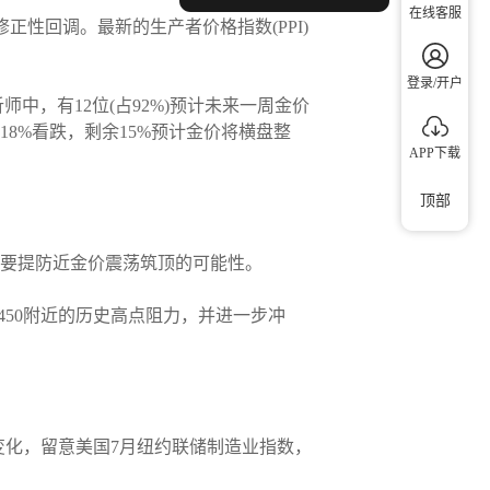
在线客服
例行修正性回调。最新的生产者价格指数(PPI)
登录/开户
，有12位(占92%)预计未来一周金价
18%看跌，剩余15%预计金价将横盘整
APP下载
顶部
需要提防近金价震荡筑顶的可能性。
450附近的历史高点阻力，并进一步冲
变化，留意美国7月纽约联储制造业指数，