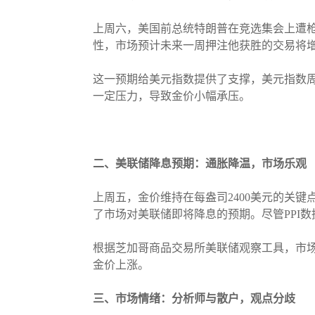
上周六，美国前总统特朗普在竞选集会上遭
性，市场预计未来一周押注他获胜的交易将
这一预期给美元指数提供了支撑，美元指数周一高
一定压力，导致金价小幅承压。
二、美联储降息预期：通胀降温，市场乐观
上周五，金价维持在每盎司2400美元的关键点
了市场对美联储即将降息的预期。尽管PPI
根据芝加哥商品交易所美联储观察工具，市场目
金价上涨。
三、市场情绪：分析师与散户，观点分歧