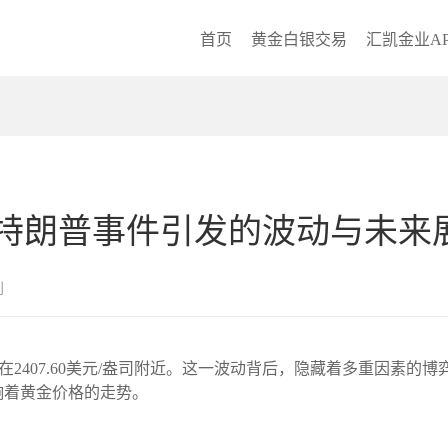
首页
黄金白银交易
汇凯金业AP
特朗普事件引发的波动与未来
创
徊在2407.60美元/盎司附近。这一波动背后，隐藏着多重因素
响着黄金价格的走势。