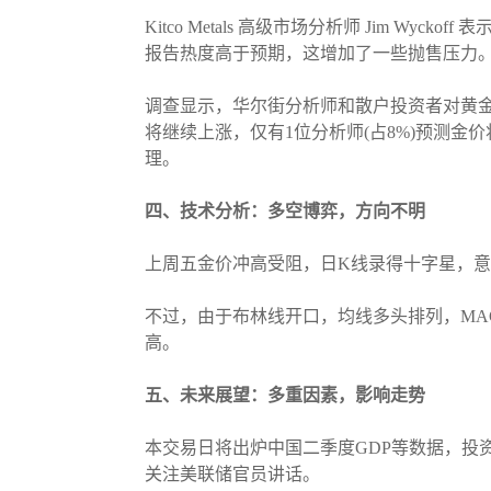
Kitco Metals 高级市场分析师 Jim 
报告热度高于预期，这增加了一些抛售压力。
调查显示，华尔街分析师和散户投资者对黄金价
将继续上涨，仅有1位分析师(占8%)预测金价
理。
四、技术分析：多空博弈，方向不明
上周五金价冲高受阻，日K线录得十字星，意
不过，由于布林线开口，均线多头排列，MAC
高。
五、未来展望：多重因素，影响走势
本交易日将出炉中国二季度GDP等数据，投
关注美联储官员讲话。