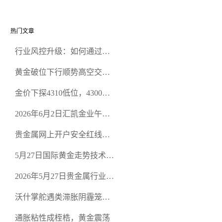
创新高？
破2470美元
热门文章
行业风控升级：如何通过正
规贵金属交易官网甄选高合
黄金破位下行顺势高空交易
规黄金开户交易平台？
策略
金价下探4310低位，4300关
口面临考验
2026年6月2日汇凯金业午盘
策略：金银双阻力位压顶，
贵金属网上开户安全红线：
空头清算算法如何布防？
从合规审查谈地下对赌盘的
5月27日国际黄金走势技术盘
恶意洗盘陷阱
点：多空争夺关键关口，正
2026年5月27日贵金属行业新
规黄金平台全方位行情解析
闻：美联储降息预期再变，
沃什掌舵遇类滞胀阴霾笼
正规贵金属开户平台迎开户
罩，黄金困守4700静待方向
热潮
通胀粘性成桎梏，黄金震荡