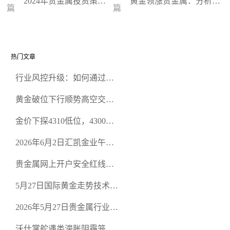
2024年贵金属投资策
黄金领涨贵金属：分析师
篇
篇
略：黄金和白银的投资
解读金价走势，预测未来
潜力如何
方向
热门文章
行业风控升级：如何通过正
规贵金属交易官网甄选高合
黄金破位下行顺势高空交易
规黄金开户交易平台？
策略
金价下探4310低位，4300关
口面临考验
2026年6月2日汇凯金业午盘
策略：金银双阻力位压顶，
贵金属网上开户安全红线：
空头清算算法如何布防？
从合规审查谈地下对赌盘的
5月27日国际黄金走势技术盘
恶意洗盘陷阱
点：多空争夺关键关口，正
2026年5月27日贵金属行业新
规黄金平台全方位行情解析
闻：美联储降息预期再变，
沃什掌舵遇类滞胀阴霾笼