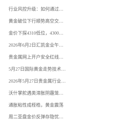
行业风控升级：如何通过正
规贵金属交易官网甄选高合
黄金破位下行顺势高空交易
规黄金开户交易平台？
策略
金价下探4310低位，4300关
口面临考验
2026年6月2日汇凯金业午盘
策略：金银双阻力位压顶，
贵金属网上开户安全红线：
空头清算算法如何布防？
从合规审查谈地下对赌盘的
5月27日国际黄金走势技术盘
恶意洗盘陷阱
点：多空争夺关键关口，正
2026年5月27日贵金属行业新
规黄金平台全方位行情解析
闻：美联储降息预期再变，
沃什掌舵遇类滞胀阴霾笼
正规贵金属开户平台迎开户
罩，黄金困守4700静待方向
热潮
通胀粘性成桎梏，黄金震荡
周二亚盘金价反弹存隐忧，
缺乏基本面支撑难续涨