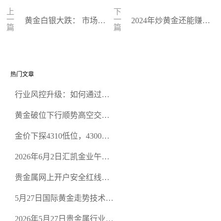
上
下
一
一
黄金白银大跌： 市场情
2024年炒黄金还能赚钱
篇
篇
绪波动，后市行情展望
吗？机遇与挑战并存
热门文章
行业风控升级：如何通过正
规贵金属交易官网甄选高合
黄金破位下行顺势高空交易
规黄金开户交易平台？
策略
金价下探4310低位，4300关
口面临考验
2026年6月2日汇凯金业午盘
策略：金银双阻力位压顶，
贵金属网上开户安全红线：
空头清算算法如何布防？
从合规审查谈地下对赌盘的
5月27日国际黄金走势技术盘
恶意洗盘陷阱
点：多空争夺关键关口，正
2026年5月27日贵金属行业新