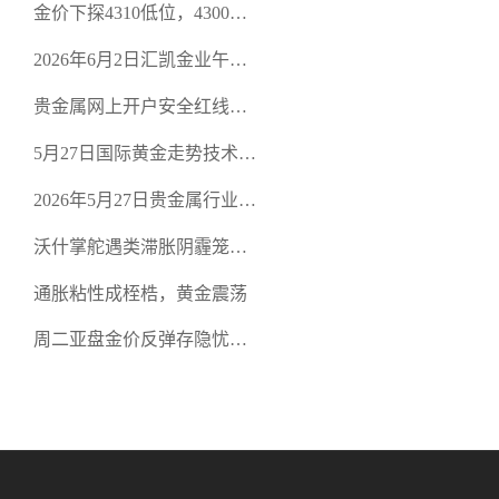
金价下探4310低位，4300关
口面临考验
2026年6月2日汇凯金业午盘
策略：金银双阻力位压顶，
贵金属网上开户安全红线：
空头清算算法如何布防？
从合规审查谈地下对赌盘的
5月27日国际黄金走势技术盘
恶意洗盘陷阱
点：多空争夺关键关口，正
2026年5月27日贵金属行业新
规黄金平台全方位行情解析
闻：美联储降息预期再变，
沃什掌舵遇类滞胀阴霾笼
正规贵金属开户平台迎开户
罩，黄金困守4700静待方向
热潮
通胀粘性成桎梏，黄金震荡
周二亚盘金价反弹存隐忧，
缺乏基本面支撑难续涨