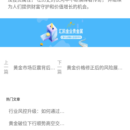
为人们提供财富守护和价值增长的机会。
上
下
一
一
黄金市场巨震背后，
黄金价格修正后的风险展
篇
篇
多空博弈，未来走势
望：短期偏向下行，关注关
如何
键支撑位
热门文章
行业风控升级：如何通过正
规贵金属交易官网甄选高合
黄金破位下行顺势高空交易
规黄金开户交易平台？