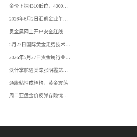
策略
金价下探4310低位，4300关
口面临考验
2026年6月2日汇凯金业午盘
策略：金银双阻力位压顶，
贵金属网上开户安全红线：
空头清算算法如何布防？
从合规审查谈地下对赌盘的
5月27日国际黄金走势技术盘
恶意洗盘陷阱
点：多空争夺关键关口，正
2026年5月27日贵金属行业新
规黄金平台全方位行情解析
闻：美联储降息预期再变，
沃什掌舵遇类滞胀阴霾笼
正规贵金属开户平台迎开户
罩，黄金困守4700静待方向
热潮
通胀粘性成桎梏，黄金震荡
周二亚盘金价反弹存隐忧，
缺乏基本面支撑难续涨