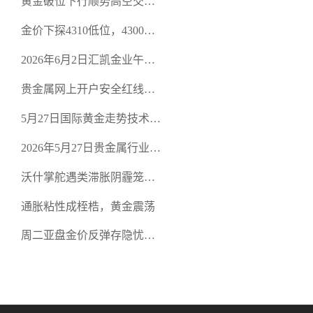
黄金破位下行顺势高空交易
规黄金开户交易平台？
策略
金价下探4310低位，4300关
口面临考验
2026年6月2日汇凯金业午盘
策略：金银双阻力位压顶，
贵金属网上开户安全红线：
空头清算算法如何布防？
从合规审查谈地下对赌盘的
5月27日国际黄金走势技术盘
恶意洗盘陷阱
点：多空争夺关键关口，正
2026年5月27日贵金属行业新
规黄金平台全方位行情解析
闻：美联储降息预期再变，
沃什掌舵遇类滞胀阴霾笼
正规贵金属开户平台迎开户
罩，黄金困守4700静待方向
热潮
通胀粘性成桎梏，黄金震荡
周二亚盘金价反弹存隐忧，
缺乏基本面支撑难续涨