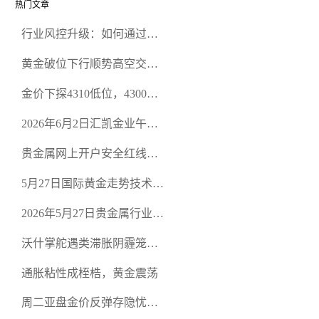
热门文章
行业风控升级：如何通过正
规贵金属交易官网甄选高合
黄金破位下行顺势高空交易
规黄金开户交易平台？
策略
金价下探4310低位，4300关
口面临考验
2026年6月2日汇凯金业午盘
策略：金银双阻力位压顶，
贵金属网上开户安全红线：
空头清算算法如何布防？
从合规审查谈地下对赌盘的
5月27日国际黄金走势技术盘
恶意洗盘陷阱
点：多空争夺关键关口，正
2026年5月27日贵金属行业新
规黄金平台全方位行情解析
闻：美联储降息预期再变，
沃什掌舵遇类滞胀阴霾笼
正规贵金属开户平台迎开户
罩，黄金困守4700静待方向
热潮
通胀粘性成桎梏，黄金震荡
周二亚盘金价反弹存隐忧，