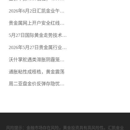
口面临考验
2026年6月2日汇凯金业午盘
策略：金银双阻力位压顶，
贵金属网上开户安全红线：
空头清算算法如何布防？
从合规审查谈地下对赌盘的
5月27日国际黄金走势技术盘
恶意洗盘陷阱
点：多空争夺关键关口，正
2026年5月27日贵金属行业新
规黄金平台全方位行情解析
闻：美联储降息预期再变，
沃什掌舵遇类滞胀阴霾笼
正规贵金属开户平台迎开户
罩，黄金困守4700静待方向
热潮
通胀粘性成桎梏，黄金震荡
周二亚盘金价反弹存隐忧，
缺乏基本面支撑难续涨
风险提示：金融市场存在风险，黄金投资具有高风险性。汇凯金业