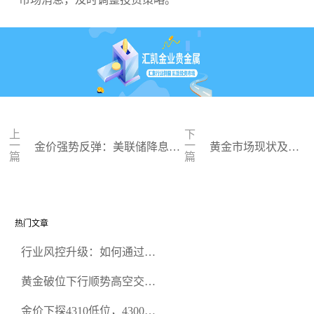
上
下
一
一
金价强势反弹：美联储降息预
黄金市场现状及黄
篇
篇
期提振，黄金或将突破新高
金价格的未来走势
热门文章
行业风控升级：如何通过正
规贵金属交易官网甄选高合
黄金破位下行顺势高空交易
规黄金开户交易平台？
策略
金价下探4310低位，4300关