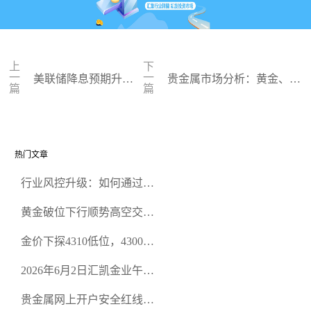
上
下
一
一
美联储降息预期升
贵金属市场分析：黄金、白
篇
篇
温，黄金市场将如何
银、 铂金未来走势如何？
波动
热门文章
行业风控升级：如何通过正
规贵金属交易官网甄选高合
黄金破位下行顺势高空交易
规黄金开户交易平台？
策略
金价下探4310低位，4300关
口面临考验
2026年6月2日汇凯金业午盘
策略：金银双阻力位压顶，
贵金属网上开户安全红线：
空头清算算法如何布防？