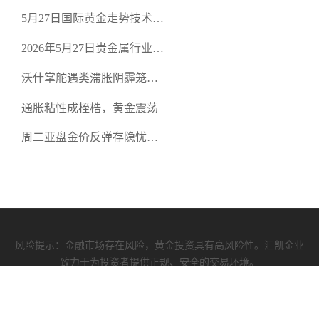
从合规审查谈地下对赌盘的
5月27日国际黄金走势技术盘
恶意洗盘陷阱
点：多空争夺关键关口，正
2026年5月27日贵金属行业新
规黄金平台全方位行情解析
闻：美联储降息预期再变，
沃什掌舵遇类滞胀阴霾笼
正规贵金属开户平台迎开户
罩，黄金困守4700静待方向
热潮
通胀粘性成桎梏，黄金震荡
周二亚盘金价反弹存隐忧，
缺乏基本面支撑难续涨
风险提示：金融市场存在风险，黄金投资具有高风险性。汇凯金业
致力于为投资者提供正规、安全的交易环境。
汇凯资质
|
使用协议
|
隐私政策
COPYRIGHT (©) 2009-2026 汇凯金业有限公司 版权所有