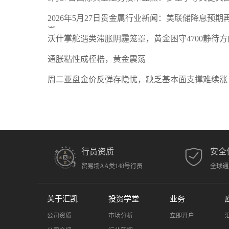
2026年5月27日贵金属行业新闻：美联储降息预
潮
沃什掌舵遇类滞胀阴霾笼罩，黄金困守4700静待方
通胀粘性成桎梏，黄金震荡
周二亚盘金价反弹存隐忧，缺乏基本面支撑难续涨
行员资质
安全
贸易场AA类148号行员
全球通
关于汇凯
投资学堂
业务
公司资质
市场分析
立即开户