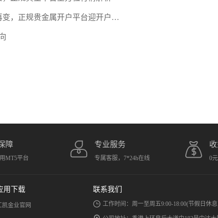
期再变，正规贵金属开户平台迎开户热
向
保障
专业服务
收
用MT5平台
专属客服，7*24h在线
0
应用下载
联系我们
工作时间：周一至周五9:00-18:00(节假日休息
汇凯金业官网