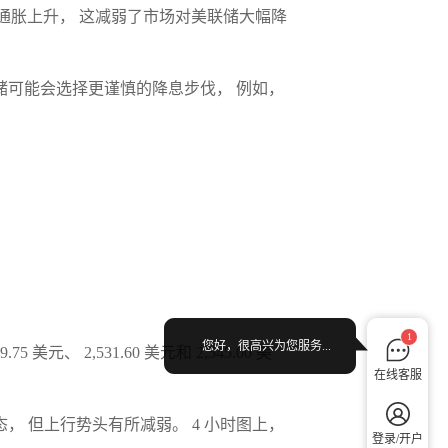
核心通胀上升， 这减弱了市场对美联储大幅降
联储可能会选择更谨慎的降息步伐， 例如，
1
您好，很高兴为您服务...
 美元、 2,531.60 美元和 2,545.00 美
在线客服
， 但上行势头有所减弱。 4 小时图上，
登录/开户