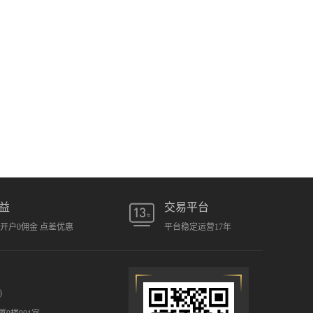
益
交易平台
元开户0佣金 点差优惠
平台稳定运营17年
)