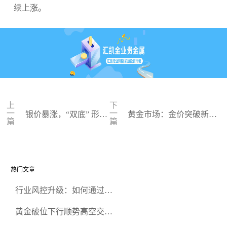
续上涨。
上
下
一
一
银价暴涨，“双底” 形态
黄金市场：金价突破新
篇
篇
支撑，未来走势如何
高，今年将冲击3000美元
热门文章
行业风控升级：如何通过正
规贵金属交易官网甄选高合
黄金破位下行顺势高空交易
规黄金开户交易平台？
策略