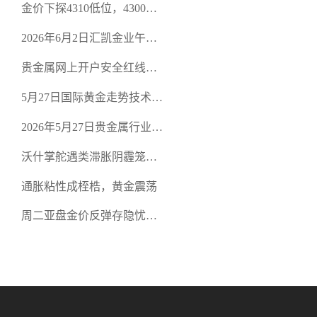
金价下探4310低位，4300关
口面临考验
2026年6月2日汇凯金业午盘
策略：金银双阻力位压顶，
贵金属网上开户安全红线：
空头清算算法如何布防？
从合规审查谈地下对赌盘的
5月27日国际黄金走势技术盘
恶意洗盘陷阱
点：多空争夺关键关口，正
2026年5月27日贵金属行业新
规黄金平台全方位行情解析
闻：美联储降息预期再变，
沃什掌舵遇类滞胀阴霾笼
正规贵金属开户平台迎开户
罩，黄金困守4700静待方向
热潮
通胀粘性成桎梏，黄金震荡
周二亚盘金价反弹存隐忧，
缺乏基本面支撑难续涨