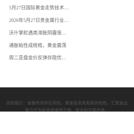
从合规审查谈地下对赌盘的
5月27日国际黄金走势技术盘
恶意洗盘陷阱
点：多空争夺关键关口，正
2026年5月27日贵金属行业新
规黄金平台全方位行情解析
闻：美联储降息预期再变，
沃什掌舵遇类滞胀阴霾笼
正规贵金属开户平台迎开户
罩，黄金困守4700静待方向
热潮
通胀粘性成桎梏，黄金震荡
周二亚盘金价反弹存隐忧，
缺乏基本面支撑难续涨
风险提示：金融市场存在风险，黄金投资具有高风险性。汇凯金业
致力于为投资者提供正规、安全的交易环境。
汇凯资质
|
使用协议
|
隐私政策
COPYRIGHT (©) 2009-2026 汇凯金业有限公司 版权所有