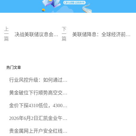
上
下
一
一
决战美联储议息会
美联储降息：全球经济前景
篇
篇
议，金价面临机遇与
扑朔迷离，风险与机遇并存
挑战
热门文章
行业风控升级：如何通过正
规贵金属交易官网甄选高合
黄金破位下行顺势高空交易
规黄金开户交易平台？
策略
金价下探4310低位，4300关
口面临考验
2026年6月2日汇凯金业午盘
策略：金银双阻力位压顶，
贵金属网上开户安全红线：
空头清算算法如何布防？