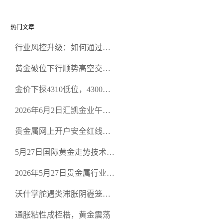
热门文章
行业风控升级：如何通过正
规贵金属交易官网甄选高合
黄金破位下行顺势高空交易
规黄金开户交易平台？
策略
金价下探4310低位，4300关
口面临考验
2026年6月2日汇凯金业午盘
策略：金银双阻力位压顶，
贵金属网上开户安全红线：
空头清算算法如何布防？
从合规审查谈地下对赌盘的
5月27日国际黄金走势技术盘
恶意洗盘陷阱
点：多空争夺关键关口，正
2026年5月27日贵金属行业新
规黄金平台全方位行情解析
闻：美联储降息预期再变，
沃什掌舵遇类滞胀阴霾笼
正规贵金属开户平台迎开户
罩，黄金困守4700静待方向
热潮
通胀粘性成桎梏，黄金震荡