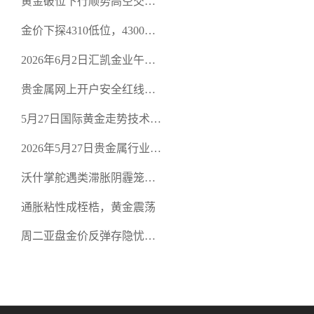
黄金破位下行顺势高空交易
规黄金开户交易平台？
策略
金价下探4310低位，4300关
口面临考验
2026年6月2日汇凯金业午盘
策略：金银双阻力位压顶，
贵金属网上开户安全红线：
空头清算算法如何布防？
从合规审查谈地下对赌盘的
5月27日国际黄金走势技术盘
恶意洗盘陷阱
点：多空争夺关键关口，正
2026年5月27日贵金属行业新
规黄金平台全方位行情解析
闻：美联储降息预期再变，
沃什掌舵遇类滞胀阴霾笼
正规贵金属开户平台迎开户
罩，黄金困守4700静待方向
热潮
通胀粘性成桎梏，黄金震荡
周二亚盘金价反弹存隐忧，
缺乏基本面支撑难续涨