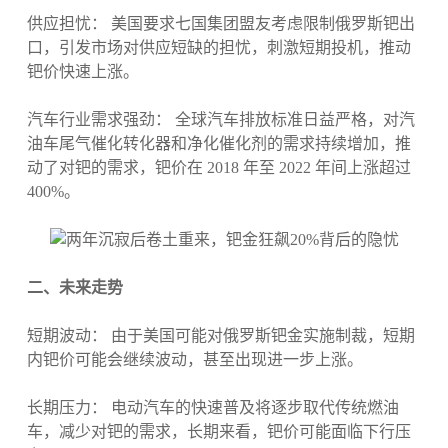
供应担忧： 美国要求七国集团盟友考虑限制俄罗斯钯出
口，引发市场对供应短缺的担忧，刺激短期投机，推动
钯价快速上涨。
汽车行业需求强劲： 全球汽车排放标准日益严格，对汽
油车尾气催化转化器和净化催化剂的需求持续增加，推
动了对钯的需求，钯价在 2018 年至 2022 年间上涨超过
400%。
二、未来走势
短期波动： 由于美国可能对俄罗斯钯金实施制裁，短期
内钯价可能会继续波动，甚至出现进一步上涨。
长期压力： 电动汽车的快速普及将逐步取代传统燃油
车，减少对钯的需求，长期来看，钯价可能面临下行压