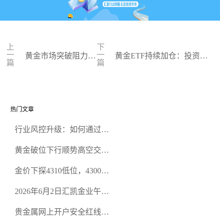
上
下
一
一
黄金市场突破阻力，
黄金ETF持续加仓：投资者
篇
篇
技术面转向看涨
对金价的信心有多强？
热门文章
行业风控升级：如何通过正
规贵金属交易官网甄选高合
黄金破位下行顺势高空交易
规黄金开户交易平台？
策略
金价下探4310低位，4300关
口面临考验
2026年6月2日汇凯金业午盘
策略：金银双阻力位压顶，
贵金属网上开户安全红线：
空头清算算法如何布防？