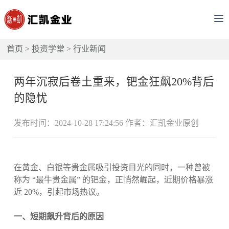
首页
>
投资学堂
>
行业新闻
两年沉寂后卷土重来，钯金狂飙20%背后
的隐忧
发布时间：2024-10-28 17:24:56 作者：汇凯金业原创
在黄金、白银等贵金属吸引投资目光的同时，一种曾被
称为 “最牛贵金属” 的钯金，正悄然崛起，近期价格暴涨
近 20%，引起市场热议。
一、短期飙升背后的原因