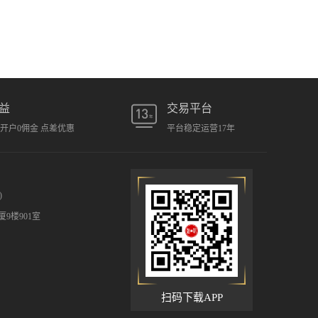
益
交易平台
元开户0佣金 点差优惠
平台稳定运营17年
)
9楼901室
扫码下载APP