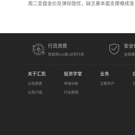
周二亚盘金价反弹存隐忧，缺乏基本面支撑难续涨
行员资质
安全
贸易场AA类148号行员
全球通
关于汇凯
投资学堂
业务
公司资质
市场分析
立即开户
公司介绍
行业新闻