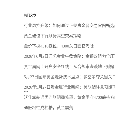
热门文章
行业风控升级：如何通过正规贵金属交易官网甄选
黄金破位下行顺势高空交易策略
金价下探4310低位，4300关口面临考验
2026年6月2日汇凯金业午盘策略：金银双阻力位
贵金属网上开户安全红线：从合规审查谈地下对赌
5月27日国际黄金走势技术盘点：多空争夺关键关
2026年5月27日贵金属行业新闻：美联储降息预
潮
沃什掌舵遇类滞胀阴霾笼罩，黄金困守4700静待方
通胀粘性成桎梏，黄金震荡