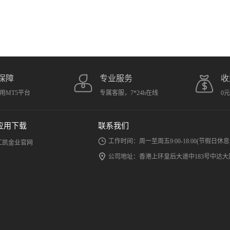
保障
专业服务
收
用MT5平台
专属客服，7*24h在线
0
应用下载
联系我们
工作时间：周一至周五9:00-18:00(节假日休息
汇凯金业官网
公司地址：香港上环皇后大道中183号中达大厦