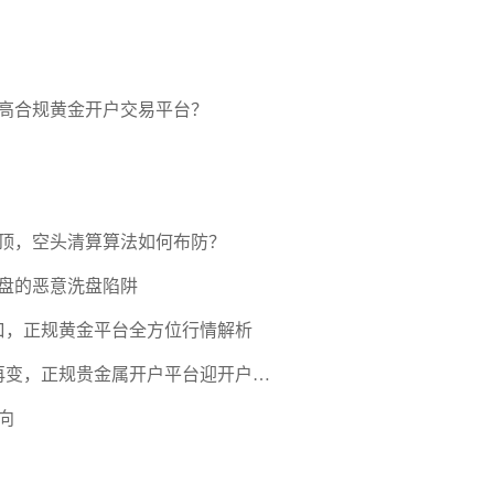
高合规黄金开户交易平台？
压顶，空头清算算法如何布防？
盘的恶意洗盘陷阱
口，正规黄金平台全方位行情解析
期再变，正规贵金属开户平台迎开户热
向