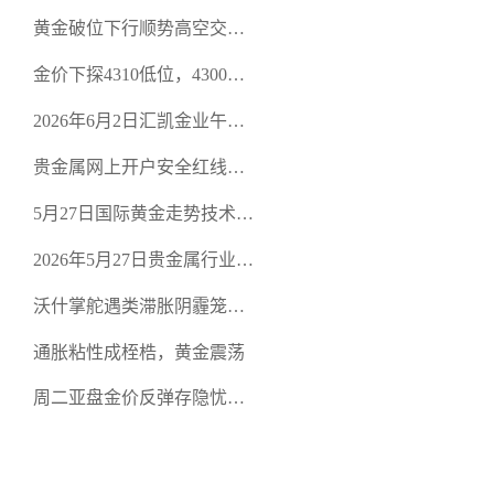
规贵金属交易官网甄选高合
黄金破位下行顺势高空交易
规黄金开户交易平台？
策略
金价下探4310低位，4300关
口面临考验
2026年6月2日汇凯金业午盘
策略：金银双阻力位压顶，
贵金属网上开户安全红线：
空头清算算法如何布防？
从合规审查谈地下对赌盘的
5月27日国际黄金走势技术盘
恶意洗盘陷阱
点：多空争夺关键关口，正
2026年5月27日贵金属行业新
规黄金平台全方位行情解析
闻：美联储降息预期再变，
沃什掌舵遇类滞胀阴霾笼
正规贵金属开户平台迎开户
罩，黄金困守4700静待方向
热潮
通胀粘性成桎梏，黄金震荡
周二亚盘金价反弹存隐忧，
缺乏基本面支撑难续涨