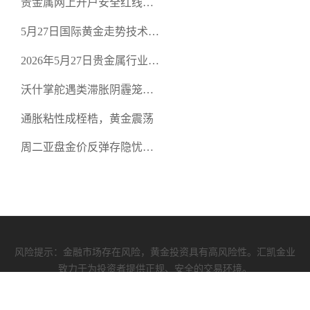
贵金属网上开户安全红线：
空头清算算法如何布防？
从合规审查谈地下对赌盘的
5月27日国际黄金走势技术盘
恶意洗盘陷阱
点：多空争夺关键关口，正
2026年5月27日贵金属行业新
规黄金平台全方位行情解析
闻：美联储降息预期再变，
沃什掌舵遇类滞胀阴霾笼
正规贵金属开户平台迎开户
罩，黄金困守4700静待方向
热潮
通胀粘性成桎梏，黄金震荡
周二亚盘金价反弹存隐忧，
缺乏基本面支撑难续涨
风险提示：金融市场存在风险，黄金投资具有高风险性。汇凯金业
致力于为投资者提供正规、安全的交易环境。
汇凯资质
|
使用协议
|
隐私政策
COPYRIGHT (©) 2009-2026 汇凯金业有限公司 版权所有