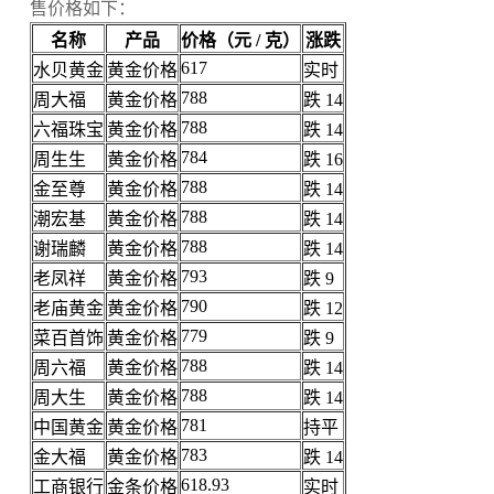
售价格如下：
名称
产品
价格（元 / 克）
涨跌
617
水贝黄金
黄金价格
实时
788
周大福
黄金价格
跌 14
788
六福珠宝
黄金价格
跌 14
784
周生生
黄金价格
跌 16
788
金至尊
黄金价格
跌 14
788
潮宏基
黄金价格
跌 14
788
谢瑞麟
黄金价格
跌 14
793
老凤祥
黄金价格
跌 9
790
老庙黄金
黄金价格
跌 12
779
菜百首饰
黄金价格
跌 9
788
周六福
黄金价格
跌 14
788
周大生
黄金价格
跌 14
781
中国黄金
黄金价格
持平
783
金大福
黄金价格
跌 14
618.93
工商银行
金条价格
实时