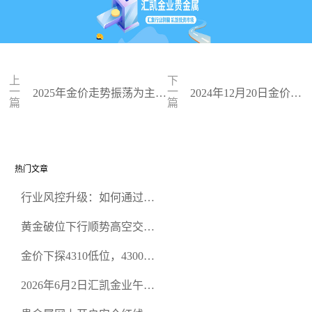
上
下
一
一
2025年金价走势振荡为主，
2024年12月20日金价实
篇
篇
央行和亚太区购买力成关
时报价：贵金属价格一
键！
览
热门文章
行业风控升级：如何通过正
规贵金属交易官网甄选高合
黄金破位下行顺势高空交易
规黄金开户交易平台？
策略
金价下探4310低位，4300关
口面临考验
2026年6月2日汇凯金业午盘
策略：金银双阻力位压顶，