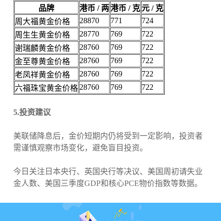
品牌
港币 / 两
港币 / 克
元 / 克
28870
771
724
周大福黄金价格
28770
769
722
周生生黄金价格
28760
769
722
谢瑞麟黄金价格
28760
769
722
金至尊黄金价格
28760
769
722
老凤祥黄金价格
28760
769
722
六福珠宝黄金价格
5.投资建议
美联储降息后，金价短期内仍将受到一定影响，投资者
需谨慎观察市场变化，避免盲目投资。
今日关注日本央行、英国央行等决议、美国周初请失业
金人数、美国三季度GDP和核心PCE物价指数等数据。