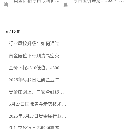
黄金价格今日最新价多
今日金价速览：2025年1
篇
篇
少钱一克？黄金今日最
月7日国际国内黄金价格
新价
走势
热门文章
行业风控升级：如何通过正
规贵金属交易官网甄选高合
黄金破位下行顺势高空交易
规黄金开户交易平台？
策略
金价下探4310低位，4300关
口面临考验
2026年6月2日汇凯金业午盘
策略：金银双阻力位压顶，
贵金属网上开户安全红线：
空头清算算法如何布防？
从合规审查谈地下对赌盘的
5月27日国际黄金走势技术盘
恶意洗盘陷阱
点：多空争夺关键关口，正
2026年5月27日贵金属行业新
规黄金平台全方位行情解析
闻：美联储降息预期再变，
沃什掌舵遇类滞胀阴霾笼