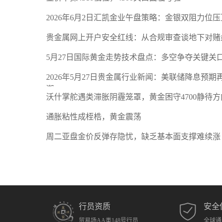
2026年6月2日汇凯金业午盘策略：金银双阻力位
贵金属网上开户安全红线：从合规审查谈地下对赌
5月27日国际黄金走势技术盘点：多空争夺关键关
2026年5月27日贵金属行业新闻：美联储降息预
潮
沃什掌舵遇类滞胀阴霾笼罩，黄金困守4700静待方
通胀粘性成桎梏，黄金震荡
周二亚盘金价反弹存隐忧，缺乏基本面支撑难续涨
行员资质
安全
贸易场AA类148号行员
全球通