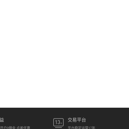
益
交易平台
元开户0佣金 点差优惠
平台稳定运营17年