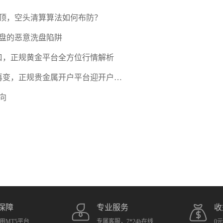
压顶，空头清算算法如何布防？
盘的恶意洗盘陷阱
口，正规黄金平台全方位行情解析
期再变，正规贵金属开户平台迎开户热
向
保障
专业服务
收
用MT5平台
专属客服，7*24h在线
0