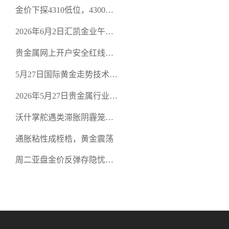
策略
金价下探4310低位，4300关
口面临考验
2026年6月2日汇凯金业午盘
策略：金银双阻力位压顶，
贵金属网上开户安全红线：
空头清算算法如何布防？
从合规审查谈地下对赌盘的
5月27日国际黄金走势技术盘
恶意洗盘陷阱
点：多空争夺关键关口，正
2026年5月27日贵金属行业新
规黄金平台全方位行情解析
闻：美联储降息预期再变，
沃什掌舵遇类滞胀阴霾笼
正规贵金属开户平台迎开户
罩，黄金困守4700静待方向
热潮
通胀粘性成桎梏，黄金震荡
周二亚盘金价反弹存隐忧，
缺乏基本面支撑难续涨