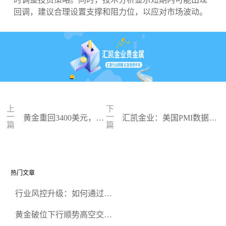
回调，建议合理设置支撑和阻力位，以应对市场波动。
上
下
一
一
黄金重回3400美元，能
汇凯金业：美国PMI数据今
篇
篇
否突破3435美元关键阻
晚发布，黄金市场再添不确
力位
定性
热门文章
行业风控升级：如何通过正
规贵金属交易官网甄选高合
黄金破位下行顺势高空交易
规黄金开户交易平台？