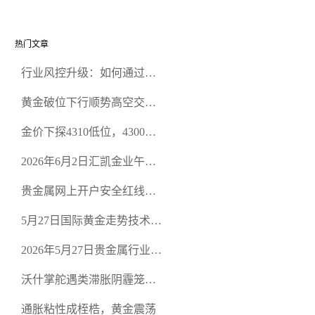
反击
美元
热门文章
行业风控升级：如何通过正
规贵金属交易官网甄选高合
黄金破位下行顺势高空交易
规黄金开户交易平台？
策略
金价下探4310低位，4300关
口面临考验
2026年6月2日汇凯金业午盘
策略：金银双阻力位压顶，
贵金属网上开户安全红线：
空头清算算法如何布防？
从合规审查谈地下对赌盘的
5月27日国际黄金走势技术盘
恶意洗盘陷阱
点：多空争夺关键关口，正
2026年5月27日贵金属行业新
规黄金平台全方位行情解析
闻：美联储降息预期再变，
沃什掌舵遇类滞胀阴霾笼
正规贵金属开户平台迎开户
罩，黄金困守4700静待方向
热潮
通胀粘性成桎梏，黄金震荡