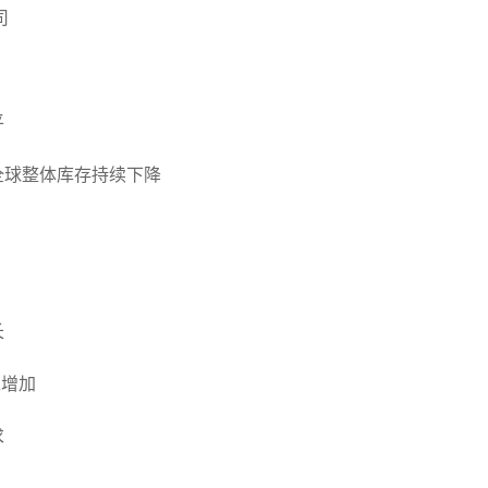
司
平
全球整体库存持续下降
长
求增加
求