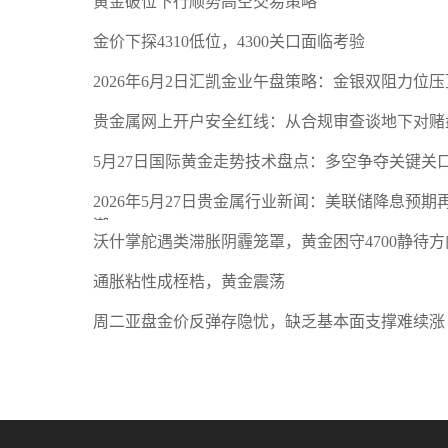
黄金破位下行顺势高空交易策略
金价下探4310低位，4300关口面临考验
2026年6月2日汇凯金业午盘策略：金银双阻力位
贵金属网上开户安全红线：从合规审查谈地下对赌
5月27日国际黄金走势技术盘点：多空争夺关键关
2026年5月27日贵金属行业新闻：美联储降息预
潮
沃什掌舵遇类滞胀阴霾笼罩，黄金困守4700静待方
通胀粘性成桎梏，黄金震荡
周二亚盘金价反弹存隐忧，缺乏基本面支撑难续涨