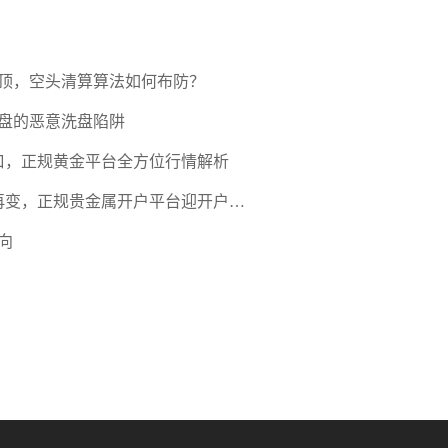
压顶，空头清算算法如何布防？
盘的恶意洗盘陷阱
口，正规黄金平台全方位行情解析
期再变，正规贵金属开户平台迎开户热
向