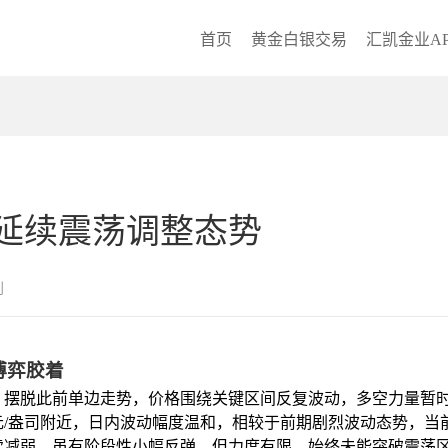
首页
黄金白银交易
汇凯金业AP
延续震荡调整态势
创
博弈胶着
，摆脱此前单边走势，价格围绕关键区间反复波动，多空力量暂
美元/盎司附近，日内波动幅度温和，相较于前期剧烈波动态势，
续减弱，虽有阶段性小幅反弹，但力度有限，始终未能突破震荡