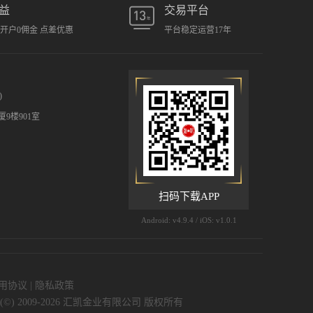
益
交易平台
元开户0佣金 点差优惠
平台稳定运营17年
)
9楼901室
扫码下载APP
Android: v4.9.4 / iOS: v1.0.1
用协议
|
隐私政策
 (©) 2009-2026 汇凯金业有限公司 版权所有