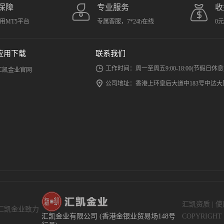
保障
专业服务
收
用MT5平台
专属客服，7*24h在线
0
应用下载
联系我们
工作时间：周一至周五9:00-18:00(节假日休息
汇凯金业官网
公司地址：香港上环皇后大道中183号中达大厦
汇凯资质
|
使
汇凯金业致力
汇凯金业有限公司 (香港金银业贸易场148号
COPYRIGHT