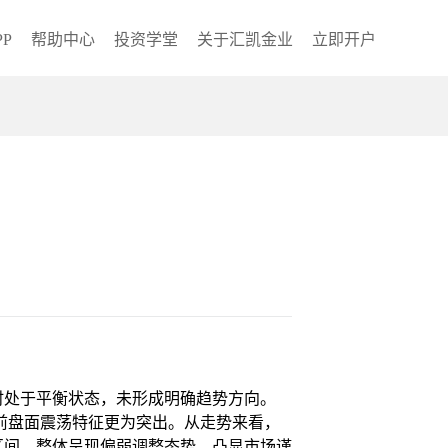
P
帮助中心
投资学堂
关于汇凯金业
立即开户
时处于平衡状态，未形成明确趋势方向。
当前盘面震荡特征更为突出。从走势来看，
区间，整体呈现偏弱调整态势，凸显市场谨