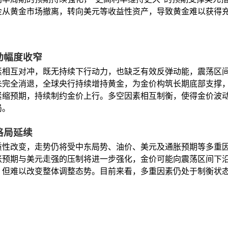
金从黄金市场撤离，转向美元等收益性资产，导致黄金难以获得
动幅度收窄
素相互对冲，既无持续下行动力，也缺乏有效反弹动能，震荡区
未完全消退，全球央行持续增持黄金，为金价构筑长期底部支撑
紧缩预期，持续制约金价上行。多空因素相互制衡，使得金价波
局。
格局延续
质性改变，走势仍将受中东局势、油价、美元及通胀预期等多重
胀预期与美元走强的压制将进一步强化，金价可能向震荡区间下
，但难以改变整体调整态势。目前来看，多重因素仍处于制衡状