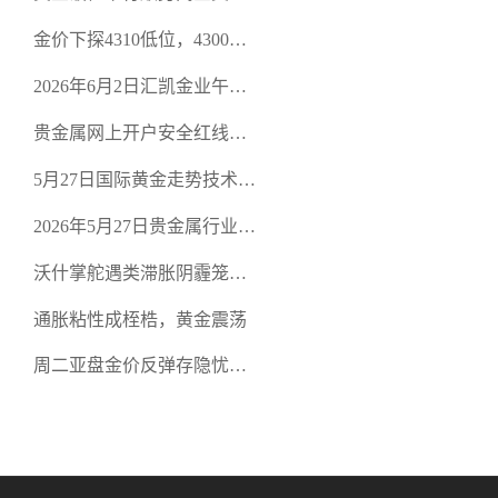
策略
金价下探4310低位，4300关
口面临考验
2026年6月2日汇凯金业午盘
策略：金银双阻力位压顶，
贵金属网上开户安全红线：
空头清算算法如何布防？
从合规审查谈地下对赌盘的
5月27日国际黄金走势技术盘
恶意洗盘陷阱
点：多空争夺关键关口，正
2026年5月27日贵金属行业新
规黄金平台全方位行情解析
闻：美联储降息预期再变，
沃什掌舵遇类滞胀阴霾笼
正规贵金属开户平台迎开户
罩，黄金困守4700静待方向
热潮
通胀粘性成桎梏，黄金震荡
周二亚盘金价反弹存隐忧，
缺乏基本面支撑难续涨