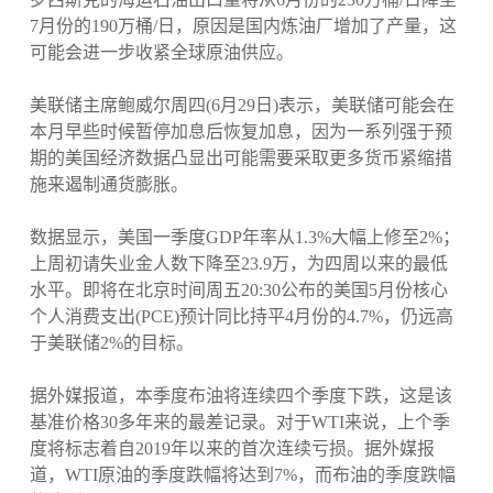
7月份的190万桶/日，原因是国内炼油厂增加了产量，这
可能会进一步收紧全球原油供应。
美联储主席鲍威尔周四(6月29日)表示，美联储可能会在
本月早些时候暂停加息后恢复加息，因为一系列强于预
期的美国经济数据凸显出可能需要采取更多货币紧缩措
施来遏制通货膨胀。
数据显示，美国一季度GDP年率从1.3%大幅上修至2%；
上周初请失业金人数下降至23.9万，为四周以来的最低
水平。即将在北京时间周五20:30公布的美国5月份核心
个人消费支出(PCE)预计同比持平4月份的4.7%，仍远高
于美联储2%的目标。
据外媒报道，本季度布油将连续四个季度下跌，这是该
基准价格30多年来的最差记录。对于WTI来说，上个季
度将标志着自2019年以来的首次连续亏损。据外媒报
道，WTI原油的季度跌幅将达到7%，而布油的季度跌幅