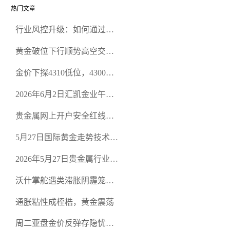
热门文章
行业风控升级：如何通过正
规贵金属交易官网甄选高合
黄金破位下行顺势高空交易
规黄金开户交易平台？
策略
金价下探4310低位，4300关
口面临考验
2026年6月2日汇凯金业午盘
策略：金银双阻力位压顶，
贵金属网上开户安全红线：
空头清算算法如何布防？
从合规审查谈地下对赌盘的
5月27日国际黄金走势技术盘
恶意洗盘陷阱
点：多空争夺关键关口，正
2026年5月27日贵金属行业新
规黄金平台全方位行情解析
闻：美联储降息预期再变，
沃什掌舵遇类滞胀阴霾笼
正规贵金属开户平台迎开户
罩，黄金困守4700静待方向
热潮
通胀粘性成桎梏，黄金震荡
周二亚盘金价反弹存隐忧，