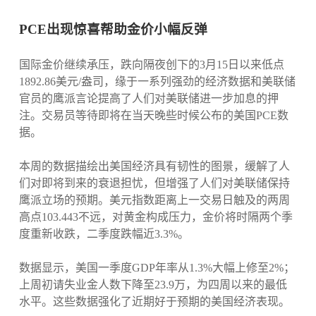
PCE出现惊喜帮助金价小幅反弹
国际金价继续承压，跌向隔夜创下的3月15日以来低点
1892.86美元/盎司，缘于一系列强劲的经济数据和美联储
官员的鹰派言论提高了人们对美联储进一步加息的押
注。交易员等待即将在当天晚些时候公布的美国PCE数
据。
本周的数据描绘出美国经济具有韧性的图景，缓解了人
们对即将到来的衰退担忧，但增强了人们对美联储保持
鹰派立场的预期。美元指数距离上一交易日触及的两周
高点103.443不远，对黄金构成压力，金价将时隔两个季
度重新收跌，二季度跌幅近3.3%。
数据显示，美国一季度GDP年率从1.3%大幅上修至2%；
上周初请失业金人数下降至23.9万，为四周以来的最低
水平。这些数据强化了近期好于预期的美国经济表现。