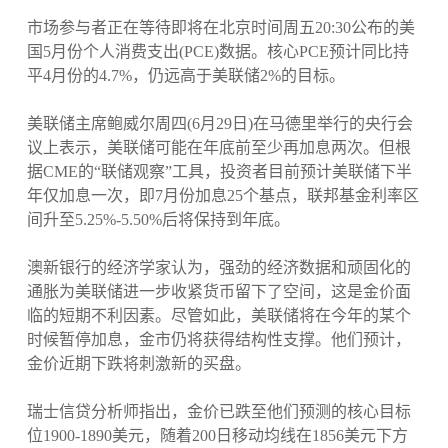
市场参与者正在等待即将在北京时间周五20:30公布的美
国5月份个人消费支出(PCE)数据。核心PCE预计同比持
平4月份的4.7%，仍远高于美联储2%的目标。
美联储主席鲍威尔周四(6月29日)在马德里举行的央行会
议上表示，美联储可能在年底前至少再加息两次。但根
据CME的“联储观察”工具，投资者目前预计美联储下半
年仅加息一次，即7月份加息25个基点，联邦基金利率区
间升至5.25%-5.50%后将保持到年底。
澳新银行的经济学家认为，强劲的经济数据和顽固化的
通胀为美联储进一步收紧货币留下了空间，这是金价面
临的短期不利因素。尽管如此，美联储将在今年的某个
时候暂停加息，金市仍将获得结构性支撑。他们预计，
金价近期下跌将刺激新的买盘。
瑞士信贷分析师指出，金价已跌至他们预测的核心目标
位1900-1890美元，随着200日移动均线在1856美元下方