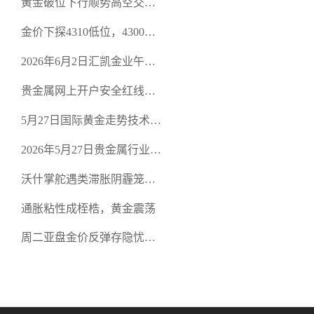
黄金破位下行顺势高空交易
规黄金开户交易平台？
策略
金价下探4310低位，4300关
口面临考验
2026年6月2日汇凯金业午盘
策略：金银双阻力位压顶，
贵金属网上开户安全红线：
空头清算算法如何布防？
从合规审查谈地下对赌盘的
5月27日国际黄金走势技术盘
恶意洗盘陷阱
点：多空争夺关键关口，正
2026年5月27日贵金属行业新
规黄金平台全方位行情解析
闻：美联储降息预期再变，
沃什掌舵遇类滞胀阴霾笼
正规贵金属开户平台迎开户
罩，黄金困守4700静待方向
热潮
通胀粘性成桎梏，黄金震荡
周二亚盘金价反弹存隐忧，
缺乏基本面支撑难续涨