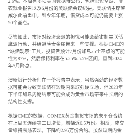
2.6%。本周有多项美国数据待公布，包括职位空缺、非
农就业报告以及6月份的美联储会议纪要。美联储主席鲍
威尔此前重申，到今年年底，借贷成本可能仍需要上涨
50个基点。
尽管如此，市场对经济衰退的担忧可能会给钳制美联储
鹰派行动，并给避险贵金属带来一些支撑。根据CME的
“联储观察”工具，投资者预计7月份加息25个基点的可能
性为87%，然后保持利率在5.25%-5.5%区间，直到2024
年5月降息。
澳新银行分析师在一份报告中表示，虽然强劲的经济数
据可能会导致美联储在短期内采取强硬立场，但2023年
下半年加息周期结束可能会成为黄金市场带来中长期的
结构性支撑。
根据CME的数据，COMEX黄金期货市场的未平仓合约
在上周五连续第二日增长，增幅近0.5万份。相反，成交
量维持震荡表现，下降约2.95万份合约。虽然短期内金