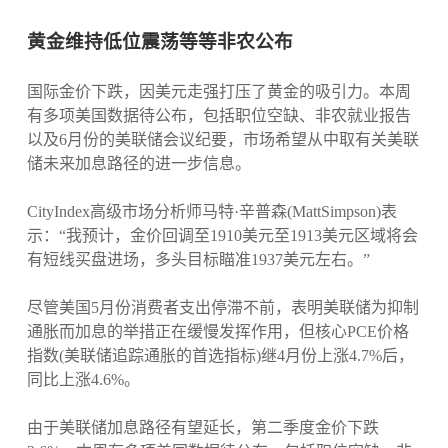
黄金维持低位震荡等等非农公布
国际金价下跌，因美元走强打压了黄金的吸引力。本周
有多项美国数据待公布，包括职位空缺、非农就业报告
以及6月份的美联储会议纪要，市场希望从中取有关美联
储未来加息路径的进一步信息。
CityIndex高级市场分析师马特·辛普森(MattSimpson)表
示：“我预计，金价回调至1910美元至1913美元区域将会
有短线买盘进场，多头目标瞄准1937美元左右。”
尽管美国5月份消费者支出停滞不前，表明美联储为抑制
通胀而加息的举措正在缓慢发挥作用，但核心PCE价格
指数(美联储追踪通胀的首选指标)继4月份上涨4.7%后，
同比上涨4.6%。
由于美联储加息路径有望延长，第二季度金价下跌