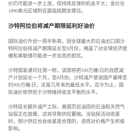
价仍可能进一步上涨，但持续反弹的机会不大；金价在
1890美元区域附近面临短期支撑位。
沙特阿拉伯将减产期限延
利好油价
国际油价升创一周半新高，因全球最大的石油出口国沙
特阿拉伯将减产期限延长至8月份，掩盖了对全球经济放
缓和美联储可能进一步加息的担忧。
沙特国家通讯社周一称，该国将把100万桶/日的自愿减
产计划延长一个月，至8月份。沙特减产使该国产量降至
约900万桶/日，这是几年来的最低水平。迄今为止，国
际油价依然低于沙特维持收支平衡的水平。
沙特延长额外减产之际，美国页岩油田的石油和天然气
钻探正在放缓，这将导致供应萎缩。当钻探活动收紧
时，预计供应也会收紧是合理的，进而对价格产生积极
影响。