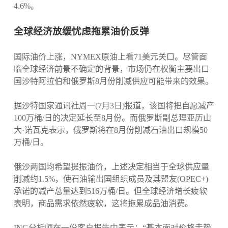
4.6%。
全球经济放缓忧虑拖累油价反弹
国际油价上涨，NYMEX原油上看71美元关口。尽管面
临全球经济前景不确定的背景，市场仍在权衡主要出口
国沙特阿拉伯和俄罗斯8月份削减供应可能带来的效果。
据沙特国家通讯社周一(7月3日)报道，该国将把自愿减产
100万桶/日的决定延长至8月份。而俄罗斯副总理亚历山
大·诺瓦克表示，俄罗斯将在8月份削减石油出口规模50
万桶/日。
俄沙两国均希望提振油价，上述决定相当于全球供应量
削减约1.5%，使石油输出国组织成员及其盟友(OPEC+)
承诺的减产总量达到516万桶/日。但全球经济增长疲软
表明，商品需求依然疲软，这将拖累成品油消费。
ING分析师在一份客户报告中表示：“基本面对价格走势