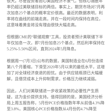
很大。尽管投资者担心美国经济不景气，但核心通胀年
率仍超过美联储目标的两倍。事实上，期货市场对7月再
次加息25个基点的概率定价很高。最近的数据表明，利
率将在曲线的前端走高，并在一段时间内保持在高位，
这意味着黄金将没有理由很快大幅走高。
但根据CME的“联储观察”工具，投资者预计美联储下半
年仅加息一次，即7月份加息25个基点，然后利率保持在
5.25%-5.50%区间，直到2024年5月降息。
根据周一(7月3日)公布的数据，美国制造业在6月份连续
第八个月萎缩，下滑至2020年5月以来的最低水平，这增
加了对全球经济衰退的担忧。由于供应链瓶颈已大幅缓
解，且借贷成本上升抑制需求，价格压力继续减弱。
因此，人们对美联储进一步收紧政策的必要性产生质
疑，这为金价提供支持。值得回顾的是，美国经济分析
局上周五报告称，5月份PCE价格指数年率从前值4.3%降
至3.8%，美国核心PCE价格指数从4月份的4.7%降至