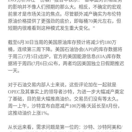
的影响并不像人们预期的那么大。相反，不确定的宏观
前景才是市场关注的焦点。尽管额外减产确实为布伦特
原油价格提供了更强劲的底价，即每桶70美元左右，但
短期内很难看到这种模式发生重大变化。”
截至6月30日当周的美国原油库存预计将减少约180万
桶，连续第三周下降。美国石油协会(API)的库存数据将
于周三(7月5日)出炉，官方的美国能源信息(EIA)库存数
据将于周四(7月6日)公布，两者均因美国独立日假期推迟
一天。
对于石油交易内部人士来说，这些评论加在一起就是
OPEC及其事实上的领导者沙特，为进一步大幅减产奠定
了基础，目的是大幅推高油价。交易员们没有等太久。
周一上午，沙特宣布自愿减产100万桶/天延长至8月份，
这推动油价上涨1%。
从长远来看，需求问题是第一位的：沙特、沙特阿美和/