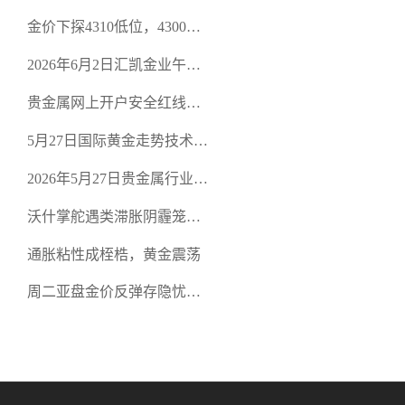
策略
金价下探4310低位，4300关
口面临考验
2026年6月2日汇凯金业午盘
策略：金银双阻力位压顶，
贵金属网上开户安全红线：
空头清算算法如何布防？
从合规审查谈地下对赌盘的
5月27日国际黄金走势技术盘
恶意洗盘陷阱
点：多空争夺关键关口，正
2026年5月27日贵金属行业新
规黄金平台全方位行情解析
闻：美联储降息预期再变，
沃什掌舵遇类滞胀阴霾笼
正规贵金属开户平台迎开户
罩，黄金困守4700静待方向
热潮
通胀粘性成桎梏，黄金震荡
周二亚盘金价反弹存隐忧，
缺乏基本面支撑难续涨