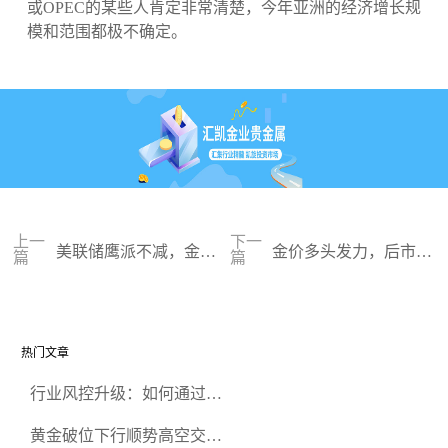
或OPEC的某些人肯定非常清楚，今年亚洲的经济增长规
模和范围都极不确定。
上一
下一
美联储鹰派不减，金价
金价多头发力，后市有
篇
篇
反弹空间受限
望再冲2000
热门文章
行业风控升级：如何通过正
规贵金属交易官网甄选高合
黄金破位下行顺势高空交易
规黄金开户交易平台？