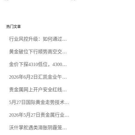
金价周初震荡
黄金窄幅运行
热门文章
行业风控升级：如何通过正
规贵金属交易官网甄选高合
黄金破位下行顺势高空交易
规黄金开户交易平台？
策略
金价下探4310低位，4300关
口面临考验
2026年6月2日汇凯金业午盘
策略：金银双阻力位压顶，
贵金属网上开户安全红线：
空头清算算法如何布防？
从合规审查谈地下对赌盘的
5月27日国际黄金走势技术盘
恶意洗盘陷阱
点：多空争夺关键关口，正
2026年5月27日贵金属行业新
规黄金平台全方位行情解析
闻：美联储降息预期再变，
沃什掌舵遇类滞胀阴霾笼
正规贵金属开户平台迎开户
罩，黄金困守4700静待方向