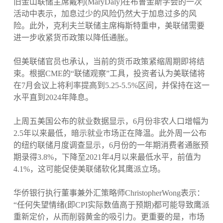
旧金山联储主席戴利(MaryDaly)在布鲁金斯学会的一次
活动中表示，加息过少的风险仍然大于加息过多的风
险。此外，克利夫兰联储主席梅斯特重申，美联储需要
进一步收紧货币政策以降低通胀。
但美联储官员也承认，当前的货币政策紧缩周期即将结
束。根据CME的“联储观察”工具，投资者认为美联储将
在7月会议上将利率提高到5.25-5.5%区间，并保持在这一
水平直到2024年降息。
上周五美国公布的就业数据显示，6月份非农人口增幅为
2.5年以来最低，暗示就业市场正在降温。此外周一公布
的纽约联储月度调查显示，6月份的一年期消费者通胀预
期录得3.8%，下降至2021年4月以来最低水平，前值为
4.1%，这可能促使美联储软化其鹰派立场。
华侨银行执行董事兼外汇策略师ChristopherWong表示：
“任何失望情绪(即CPI实际数值高于预期)都可能导致鹰派
重新定价，从而削弱黄金的吸引力。更重要的是，市场