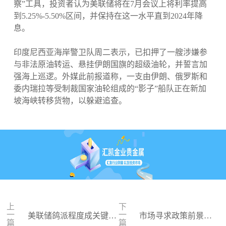
察”工具，投资者认为美联储将在7月会议上将利率提高
到5.25%-5.50%区间，并保持在这一水平直到2024年降
息。
印度尼西亚海岸警卫队周二表示，已扣押了一艘涉嫌参
与非法原油转运、悬挂伊朗国旗的超级油轮，并誓言加
强海上巡逻。外媒此前报道称，一支由伊朗、俄罗斯和
委内瑞拉等受制裁国家油轮组成的“影子”船队正在新加
坡海峡转移货物，以躲避追查。
上
下
一
一
美联储鸽派程度成关键，
市场寻求政策前景，
篇
篇