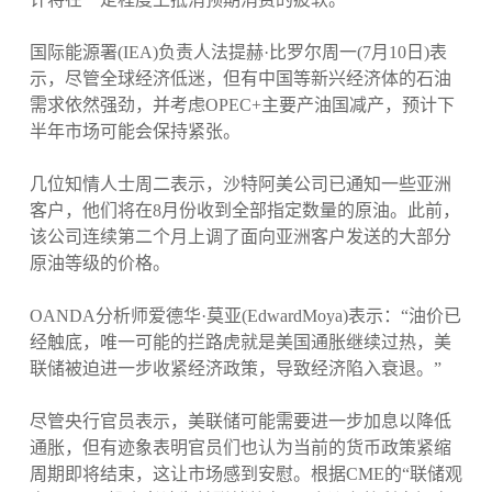
国际能源署(IEA)负责人法提赫·比罗尔周一(7月10日)表
示，尽管全球经济低迷，但有中国等新兴经济体的石油
需求依然强劲，并考虑OPEC+主要产油国减产，预计下
半年市场可能会保持紧张。
几位知情人士周二表示，沙特阿美公司已通知一些亚洲
客户，他们将在8月份收到全部指定数量的原油。此前，
该公司连续第二个月上调了面向亚洲客户发送的大部分
原油等级的价格。
OANDA分析师爱德华·莫亚(EdwardMoya)表示：“油价已
经触底，唯一可能的拦路虎就是美国通胀继续过热，美
联储被迫进一步收紧经济政策，导致经济陷入衰退。”
尽管央行官员表示，美联储可能需要进一步加息以降低
通胀，但有迹象表明官员们也认为当前的货币政策紧缩
周期即将结束，这让市场感到安慰。根据CME的“联储观