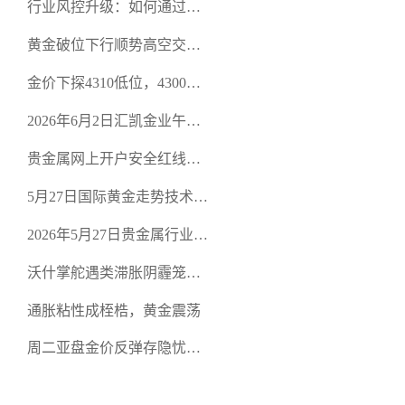
行业风控升级：如何通过正
规贵金属交易官网甄选高合
黄金破位下行顺势高空交易
规黄金开户交易平台？
策略
金价下探4310低位，4300关
口面临考验
2026年6月2日汇凯金业午盘
策略：金银双阻力位压顶，
贵金属网上开户安全红线：
空头清算算法如何布防？
从合规审查谈地下对赌盘的
5月27日国际黄金走势技术盘
恶意洗盘陷阱
点：多空争夺关键关口，正
2026年5月27日贵金属行业新
规黄金平台全方位行情解析
闻：美联储降息预期再变，
沃什掌舵遇类滞胀阴霾笼
正规贵金属开户平台迎开户
罩，黄金困守4700静待方向
热潮
通胀粘性成桎梏，黄金震荡
周二亚盘金价反弹存隐忧，
缺乏基本面支撑难续涨