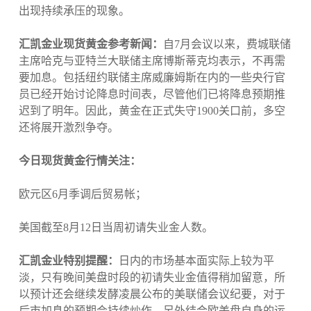
出现持续承压的现象。
汇凯金业现货黄金参考新闻：
自7月会议以来，费城联储
主席哈克与亚特兰大联储主席博斯蒂克均表示，不再需
要加息。包括纽约联储主席威廉姆斯在内的一些央行官
员已经开始讨论降息时间表，尽管他们已将降息预期推
迟到了明年。因此，黄金在正式失守1900关口前，多空
还将展开激烈争夺。
今日现货黄金行情关注：
欧元区6月季调后贸易帐；
美国截至8月12日当周初请失业金人数。
汇凯金业特别提醒：
日内的市场基本面实际上较为平
淡，只有晚间美盘时段的初请失业金值得稍加留意，所
以预计还会继续发酵凌晨公布的美联储会议纪要，对于
后市加息的预期会持续炒作，另外结合欧美盘自身的运