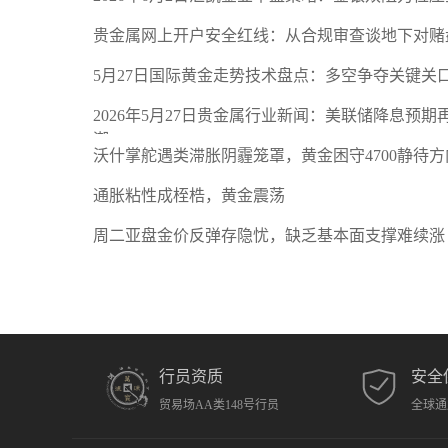
贵金属网上开户安全红线：从合规审查谈地下对赌
5月27日国际黄金走势技术盘点：多空争夺关键关
2026年5月27日贵金属行业新闻：美联储降息预
潮
沃什掌舵遇类滞胀阴霾笼罩，黄金困守4700静待方
通胀粘性成桎梏，黄金震荡
周二亚盘金价反弹存隐忧，缺乏基本面支撑难续涨
行员资质
安全
贸易场AA类148号行员
全球通