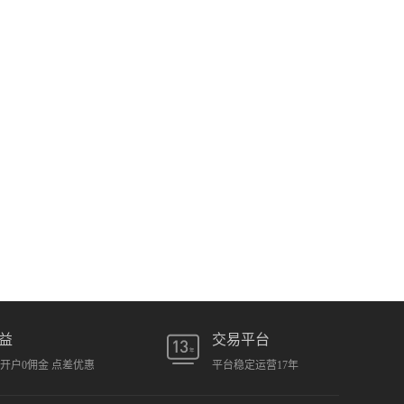
益
交易平台
元开户0佣金 点差优惠
平台稳定运营17年