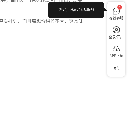
目前处于1900-1915区间徘徊，需要
1
您好，很高兴为您服务...
在线客服
空头排列，而且离现价相差不大，这意味
登录/开户
APP下载
顶部