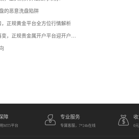
盘的恶意洗盘陷阱
口，正规黄金平台全方位行情解析
期再变，正规贵金属开户平台迎开户热
向
保障
专业服务
收
用MT5平台
专属客服，7*24h在线
0