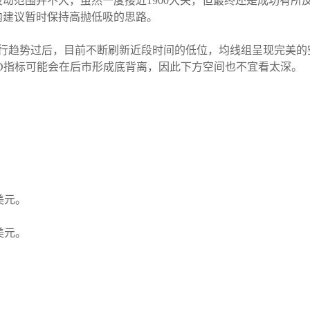
范围并不大，虽然一度接近1900大关，但最终还是成功有所反弹，
内建议暂时保持高抛低吸的思路。
下行趋势过后，目前不断刷新近段时间的低位，均线组呈现完美的
D指标可能会在后市形成底背离，因此下方空间也不宜看太深。
3美元。
3美元。
。
。